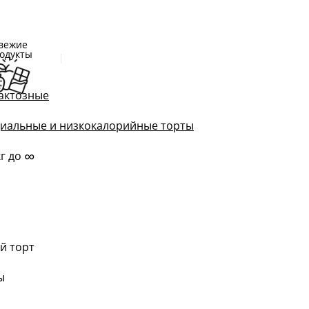
вежие
одукты
актозные
иальные и низкокалорийные торты
∞
кг до
й торт
ы