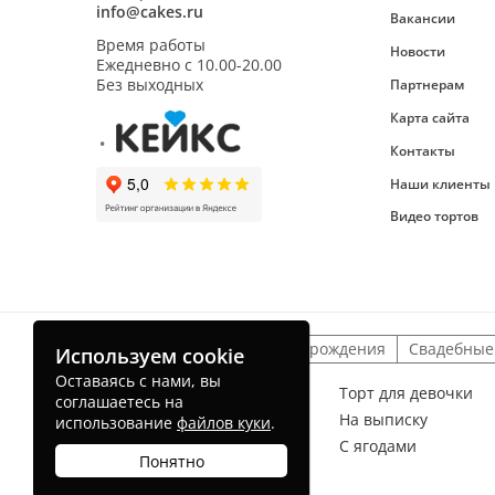
info@cakes.ru
Вакансии
Время работы
Новости
Ежедневно с
10.00-20.00
Без выходных
Партнерам
Карта сайта
Контакты
Наши клиенты
Видео тортов
Детские торты
На день рождения
Свадебные
Используем cookie
Оставаясь с нами, вы
Торт для мальчика
Торт для девочки
соглашаетесь на
На рождение ребенка
На выписку
использование
файлов куки
.
Без мастики
С ягодами
Понятно
Торт радуга