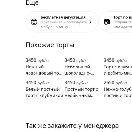
Еще
Бесплатная дегустация
Торт по 
😍
📷
Приезжайте и попробуйте
Отправьте
любую начинку
или адапт
Похожие торты
3450
3450
3450
руб/кг
руб/кг
руб/кг
Нежный
Небольшой
Торт с клуб
лавандовый торт
шоколадно-
и взбитыми
из крема
фруктовый торт с
сливками
3450
3450
2650
руб/кг
руб/кг
руб/кг
ягодами
Белый постный
Постный торт с
Нежно-голу
торт с клубникой
необычным
постный тор
украшением
Так же закажите у менеджера