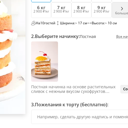
6 кг
7 кг
8 кг
9 кг
2 900 ₽/кг
2 900 ₽/кг
2 900 ₽/кг
2 900 ₽/кг
больш
На
10
гостей
Ширина:
~ 17 см
Высота:
~ 10 см
2.
Выберите начинку:
Постная
Все на
Постная начинка на основе растительных
Со
сливок с нежным вкусом сухофруктов.
Курага и чернослив придают естественную
сладость и лёгкую карамельную нотку,
3.
Пожелания к торту (бесплатно):
грецкий орех добавляет текстуру и глубину.