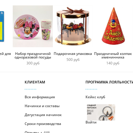
ей для
Набор праздничной
Подарочная упаковка
Праздничный колпак
одноразовой посуды
именинника
500 руб
300 руб
140 руб
КЛИЕНТАМ
ПРОГРАММА ЛОЯЛЬНОСТ
Вся информация
Кейкс клуб
Начинки и составы
СЛАДКИЙ
ПИРОЖОК
Уровень №1
Ваши бонусы
285
Дегустация начинок
Войти
Сроки производства
Отзывы
446