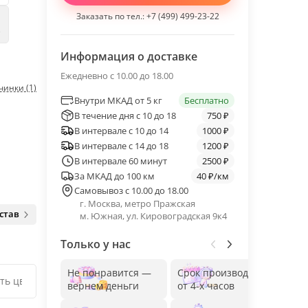
Заказать по тел.:
+7 (499) 499-23-22
е
Информация о доставке
Ежедневно с 10.00 до 18.00
чинки (1)
Внутри МКАД от 5 кг
Бесплатно
В течение дня с 10 до 18
750 ₽
В интервале с 10 до 14
1000 ₽
В интервале с 14 до 18
1200 ₽
В интервале 60 минут
2500 ₽
За МКАД до 100 км
40 ₽/км
Самовывоз с 10.00 до 18.00
г. Москва, метро Пражская
став
м. Южная, ул. Кировоградская 9к4
Только у нас
Не понравится —
Срок производства
Без
вернем деньги
от 4-х часов
до 1