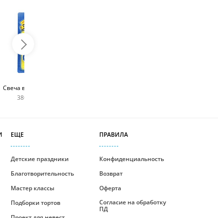
Топпер с любым
Фейерверк для торта
Свеча в виде цифры
словом
180 руб
380 руб шт
400 руб
И
ЕЩЕ
ПРАВИЛА
Детские праздники
Конфиденциальность
Благотворительность
Возврат
Мастер классы
Оферта
Согласие на обработку
Подборки тортов
ПД
Проект для невест