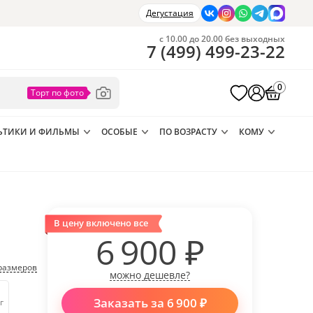
Дегустация
с 10.00 до 20.00 без выходных
7
(
499
)
499-23-22
0
ЬТИКИ И ФИЛЬМЫ
ОСОБЫЕ
ПО ВОЗРАСТУ
КОМУ
В цену включено все
и
6 900
₽
размеров
можно дешевле?
Заказать за
6 900
₽
г