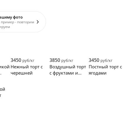
вашему фото
 пример - повторим
ируем
3450
3850
3450
руб/кг
руб/кг
руб/кг
никой
Нежный торт с
Воздушный торт
Постный торт с
черешней
с фруктами и
ягодами
цветами
бой
т