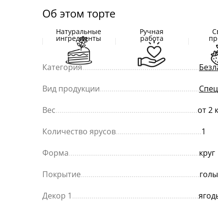
Об этом торте
Натуральные
Ручная
С
ингредиенты
работа
пр
Категория
............................................................
Безл
Вид продукции
...................................................
Спец
Вес
.........................................................................
от 2 
Количество ярусов
............................................
1
Форма
...................................................................
круг
Покрытие
.............................................................
голы
Декор 1
.................................................................
ягод