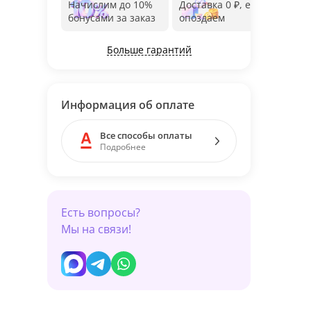
Начислим до 10%
Доставка 0 ₽, если
Фот
бонусами за заказ
опоздаем
дос
Больше гарантий
Информация об оплате
Все способы оплаты
Подробнее
Есть вопросы?
Мы на связи!