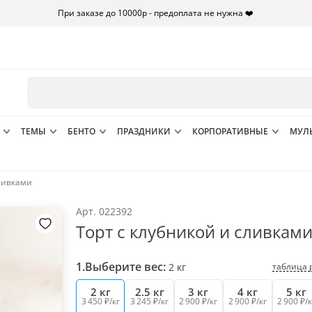
При заказе до 10000р - предоплата не нужна ❤️
ТЕМЫ
БЕНТО
ПРАЗДНИКИ
КОРПОРАТИВНЫЕ
МУЛ
сливками
Арт.
022392
Торт с клубникой и сливкам
1.
Выберите вес:
таблица 
2
кг
2 кг
2.5 кг
3 кг
4 кг
5 кг
3 450 ₽/кг
3 245 ₽/кг
2 900 ₽/кг
2 900 ₽/кг
2 900 ₽/к