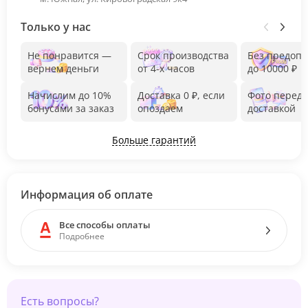
Только у нас
Не понравится —
Срок производства
Без предоп
вернем деньги
от 4-х часов
до 10000 ₽
Начислим до 10%
Доставка 0 ₽, если
Фото перед
бонусами за заказ
опоздаем
доставкой
Больше гарантий
Информация об оплате
Все способы оплаты
Подробнее
Есть вопросы?