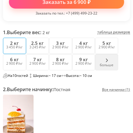
Заказать за
6 900
₽
Заказать по тел.:
+7 (499) 499-23-22
1.
Выберите вес:
таблица размеров
2
кг
2 кг
2.5 кг
3 кг
4 кг
5 кг
3 450 ₽/кг
3 245 ₽/кг
2 900 ₽/кг
2 900 ₽/кг
2 900 ₽/кг
6 кг
7 кг
8 кг
9 кг
2 900 ₽/кг
2 900 ₽/кг
2 900 ₽/кг
2 900 ₽/кг
больше
На
10
гостей
Ширина:
~ 17 см
Высота:
~ 10 см
2.
Выберите начинку:
Постная
Все начинки (1)