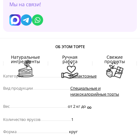
Мы на связи!
ОБ ЭТОМ ТОРТЕ
Натуральные
Ручная
Свежие
ингредиенты
работа
продукты
Категория
.................................................
Безлактозные
Вид продукции
........................................
Специальные и
низкокалорийные торты
∞
Вес
..............................................................
от 2 кг до
Количество ярусов
.................................
1
Форма
........................................................
круг