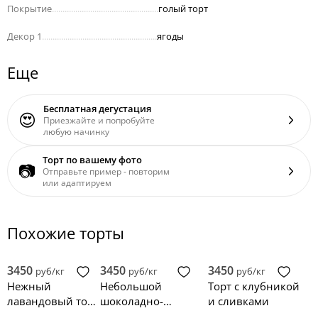
Покрытие
..................................................
голый торт
Декор 1
......................................................
ягоды
Еще
Бесплатная дегустация
😍
Приезжайте и попробуйте
любую начинку
Торт по вашему фото
📷
Отправьте пример - повторим
или адаптируем
Похожие торты
3450
3450
3450
руб/кг
руб/кг
руб/кг
Нежный
Небольшой
Торт с клубникой
лавандовый торт
шоколадно-
и сливками
из крема
фруктовый торт с