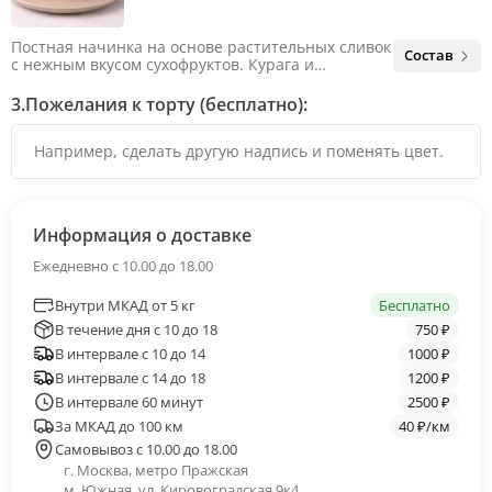
Постная начинка на основе растительных сливок
Состав
с нежным вкусом сухофруктов. Курага и
чернослив придают естественную сладость и
лёгкую карамельную нотку, грецкий орех
3.
Пожелания к торту (бесплатно):
добавляет текстуру и глубину.
Информация о доставке
Ежедневно с 10.00 до 18.00
Внутри МКАД от 5 кг
Бесплатно
В течение дня с 10 до 18
750 ₽
В интервале с 10 до 14
1000 ₽
В интервале с 14 до 18
1200 ₽
В интервале 60 минут
2500 ₽
За МКАД до 100 км
40 ₽/км
Самовывоз с 10.00 до 18.00
г. Москва, метро Пражская
м. Южная, ул. Кировоградская 9к4