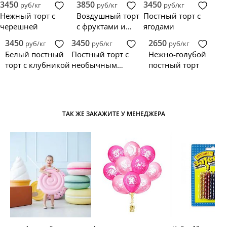
3450
3850
3450
руб/кг
руб/кг
руб/кг
ягодами
Нежный торт с
Воздушный торт
Постный торт с
черешней
с фруктами и
ягодами
цветами
3450
3450
2650
руб/кг
руб/кг
руб/кг
Белый постный
Постный торт с
Нежно-голубой
торт с клубникой
необычным
постный торт
украшением
ТАК ЖЕ ЗАКАЖИТЕ У МЕНЕДЖЕРА