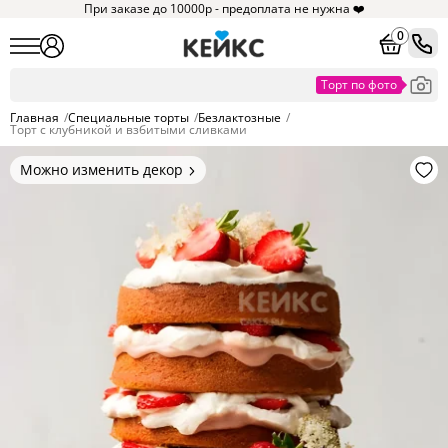
При заказе до 10000р - предоплата не нужна ❤️
0
Главная
/
Специальные торты
/
Безлактозные
/
Торт с клубникой и взбитыми сливками
Можно изменить декор
Цвет покрытия, надписи,
элементы и фигурки.