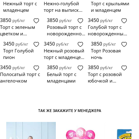
Нежный торт с
Нежно-голубой
Торт с крыльями
младенцем
торт на выписку
и младенцем
с полумесяцем и
3850
3850
3450
руб/кг
руб/кг
руб/кг
фигуркой
Торт с зеленым
Розовый торт с
Голубой торт с
цветком и
новорожденной
новорожденным
младенцем
девочкой
мальчиком
3450
3450
3850
руб/кг
руб/кг
руб/кг
Торт Голубой
Нежный розовый
Торт Розовая
пион
торт с младенцем
ночь
для девочки
3450
3850
3850
руб/кг
руб/кг
руб/кг
Полосатый торт с
Белый торт с
Торт с розовой
ангелочком
младенцами
юбочкой и
младенцем
ТАК ЖЕ ЗАКАЖИТЕ У МЕНЕДЖЕРА