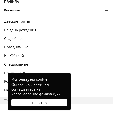
ПРАВИЛА
Реквизиты
Детские торты
На день рождения
Свадебные
Праздничные
На Юбилей
Специальные
По возрасту
Используем cookie
Родным и близким
Оставаясь с нами, вы
соглашаетесь на
Идеи тортов
использование
файлов куки
.
2026 CAKES.RU
Понятно