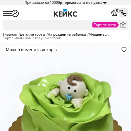
При заказе до 10000р - предоплата не нужна ❤️
0
Главная
/
Детские торты
/
На рождение ребенка
/
Младенец
/
Торт с малышом с голубой соской
Можно изменить декор
Цвет покрытия, надписи,
элементы и фигурки.