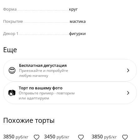
Форма
........................................................
круг
Покрытие
..................................................
мастика
Декор 1
......................................................
фигурки
Еще
Бесплатная дегустация
😍
Приезжайте и попробуйте
любую начинку
Торт по вашему фото
📷
Отправьте пример - повторим
или адаптируем
Похожие торты
3850
3450
3850
руб/кг
руб/кг
руб/кг