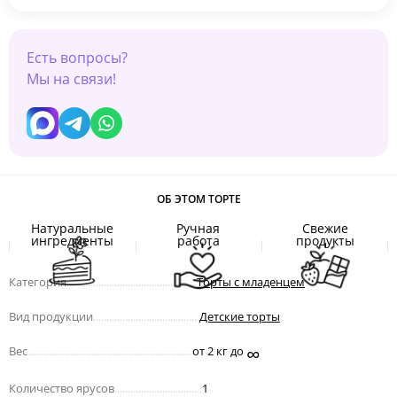
Есть вопросы?
Мы на связи!
ОБ ЭТОМ ТОРТЕ
Натуральные
Ручная
Свежие
ингредиенты
работа
продукты
Категория
.................................................
Торты с младенцем
Вид продукции
........................................
Детские торты
∞
Вес
..............................................................
от 2 кг до
Количество ярусов
.................................
1