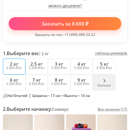
можно дешевле?
Заказать за
8 600
₽
Заказать по тел.:
+7 (499) 499-23-22
1.
Выберите вес:
таблица размеров
2
кг
2 кг
2.5 кг
3 кг
4 кг
5 кг
3 300 ₽/кг
3 300 ₽/кг
3 300 ₽/кг
3 300 ₽/кг
3 300 ₽/кг
6 кг
7 кг
8 кг
9 кг
3 300 ₽/кг
3 300 ₽/кг
3 300 ₽/кг
3 300 ₽/кг
больше
На
10
гостей
Ширина:
~ 17 см
Высота:
~ 10 см
2.
Выберите начинку:
Сникерс
Все начинки (17)