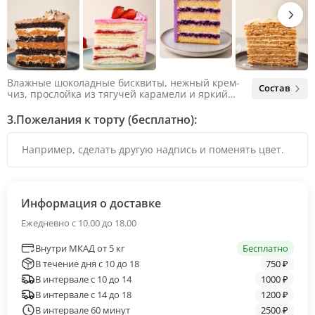
Влажные шоколадные бисквиты, нежный крем-
Состав
чиз, прослойка из тягучей карамели и яркий
арахис. Ненавязчивая соленая нотка объединяет
яркий вкус шоколада и тягучей карамели, не
3.
Пожелания к торту (бесплатно):
оставляя ни единого шанса остаться
равнодушным.
Информация о доставке
Ежедневно с 10.00 до 18.00
Внутри МКАД от 5 кг
Бесплатно
В течение дня с 10 до 18
750 ₽
В интервале с 10 до 14
1000 ₽
В интервале с 14 до 18
1200 ₽
В интервале 60 минут
2500 ₽