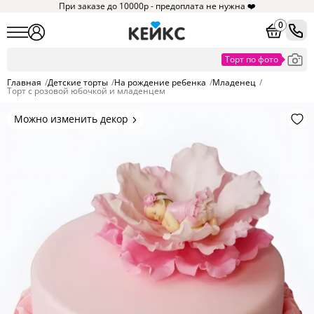
При заказе до 10000р - предоплата не нужна ❤️
0
Главная
/
Детские торты
/
На рождение ребенка
/
Младенец
/
Торт с розовой юбочкой и младенцем
Можно изменить декор
Цвет покрытия, надписи,
элементы и фигурки.