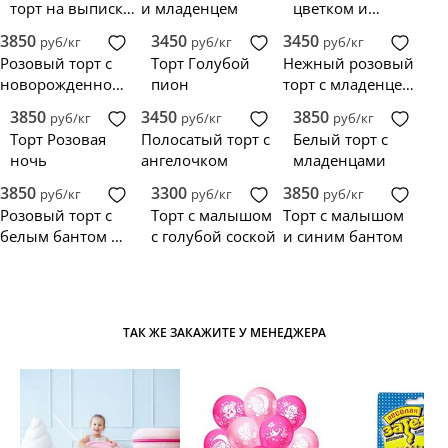
торт на выписку
и младенцем
цветком и
с полумесяцем и
младенцем
3850
3450
3450
руб/кг
руб/кг
руб/кг
фигуркой
Розовый торт с
Торт Голубой
Нежный розовый
новорожденной
пион
торт с младенцем
девочкой
для девочки
3850
3450
3850
руб/кг
руб/кг
руб/кг
Торт Розовая
Полосатый торт с
Белый торт с
ночь
ангелочком
младенцами
3850
3300
3850
руб/кг
руб/кг
руб/кг
Розовый торт с
Торт с малышом
Торт с малышом
белым бантом и
с голубой соской
и синим бантом
цветочком
ТАК ЖЕ ЗАКАЖИТЕ У МЕНЕДЖЕРА