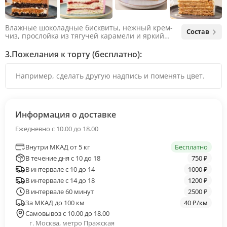
Влажные шоколадные бисквиты, нежный крем-
Состав
чиз, прослойка из тягучей карамели и яркий
арахис. Ненавязчивая соленая нотка объединяет
яркий вкус шоколада и тягучей карамели, не
3.
Пожелания к торту (бесплатно):
оставляя ни единого шанса остаться
равнодушным.
Информация о доставке
Ежедневно с 10.00 до 18.00
Внутри МКАД от 5 кг
Бесплатно
В течение дня с 10 до 18
750 ₽
В интервале с 10 до 14
1000 ₽
В интервале с 14 до 18
1200 ₽
В интервале 60 минут
2500 ₽
За МКАД до 100 км
40 ₽/км
Самовывоз с 10.00 до 18.00
г. Москва, метро Пражская