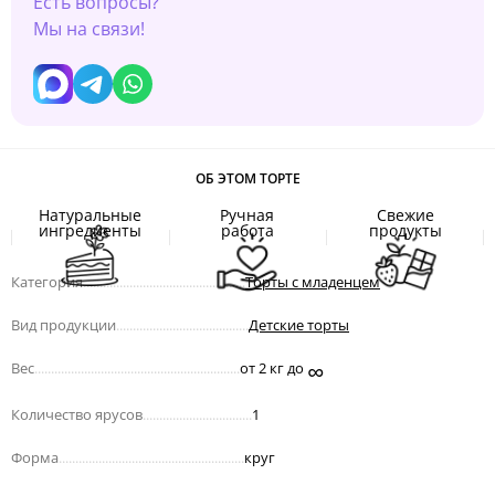
Есть вопросы?
Мы на связи!
ОБ ЭТОМ ТОРТЕ
Натуральные
Ручная
Свежие
ингредиенты
работа
продукты
Категория
.................................................
Торты с младенцем
Вид продукции
........................................
Детские торты
∞
Вес
..............................................................
от 2 кг до
Количество ярусов
.................................
1
Форма
........................................................
круг