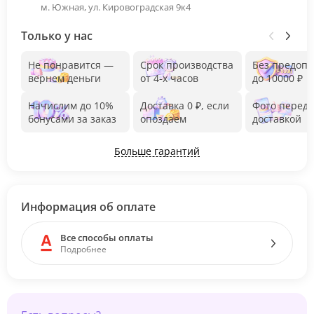
м. Южная, ул. Кировоградская 9к4
Только у нас
Не понравится —
Срок производства
Без предоп
вернем деньги
от 4-х часов
до 10000 ₽
Начислим до 10%
Доставка 0 ₽, если
Фото перед
бонусами за заказ
опоздаем
доставкой
Больше гарантий
Информация об оплате
Все способы оплаты
Подробнее