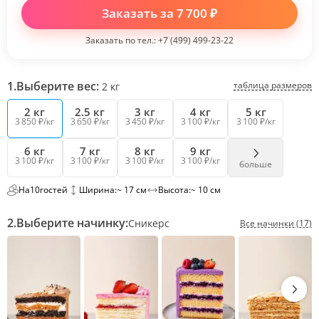
Заказать за
7 700
₽
Заказать по тел.:
+7 (499) 499-23-22
1.
Выберите вес:
таблица размеров
2
кг
2 кг
2.5 кг
3 кг
4 кг
5 кг
3 850 ₽/кг
3 650 ₽/кг
3 450 ₽/кг
3 100 ₽/кг
3 100 ₽/кг
6 кг
7 кг
8 кг
9 кг
3 100 ₽/кг
3 100 ₽/кг
3 100 ₽/кг
3 100 ₽/кг
больше
На
10
гостей
Ширина:
~ 17 см
Высота:
~ 10 см
2.
Выберите начинку:
Сникерс
Все начинки (17)