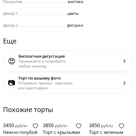
Покрытие
..................................................
мастика
Декор 1
......................................................
цветы
Декор 2
......................................................
фигурки
Еще
Бесплатная дегустация
😍
Приезжайте и попробуйте
любую начинку
Торт по вашему фото
📷
Отправьте пример - повторим
или адаптируем
Похожие торты
3450
3850
3850
руб/кг
руб/кг
руб/кг
Нежно-голубой
Торт с крыльями
Торт с зеленым