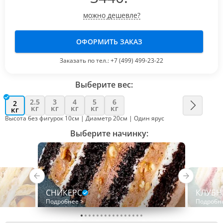
можно дешевле?
ОФОРМИТЬ ЗАКАЗ
Заказать по тел.:
+7 (499) 499-23-22
Выберите вес:
2.5
3
4
5
6
2
кг
кг
кг
кг
кг
кг
Высота без фигурок 10см | Диаметр 20см | Один ярус
Выберите начинку:
СНИКЕРС
КЛУБН
Подробнее >
Подробн