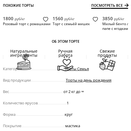
ПОХОЖИЕ ТОРТЫ
ПОСМОТРЕТЬ ВСЕ
1800
1560
3850
руб/кг
руб/кг
руб/кг
Розовый торт с ромашками
Торт с семьёй мишек
Милый бенто л
папе с ягодками
ОБ ЭТОМ ТОРТЕ
Натуральные
Ручная
Свежие
ингредиенты
работа
продукты
Категория
.................................................
Торты Семья
Вид продукции
........................................
Торты на день рождения
Вес
..............................................................
от 2 кг до
∞
Количество ярусов
.................................
1
Форма
........................................................
круг
Покрытие
..................................................
мастика