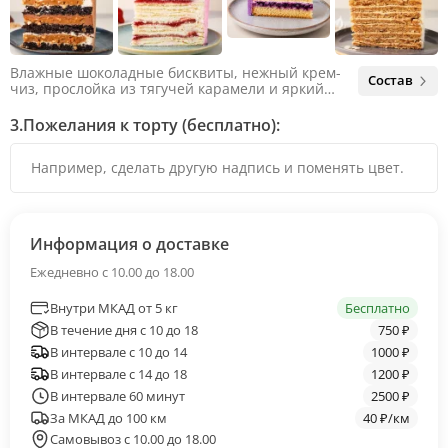
Влажные шоколадные бисквиты, нежный крем-
Состав
чиз, прослойка из тягучей карамели и яркий
арахис. Ненавязчивая соленая нотка объединяет
яркий вкус шоколада и тягучей карамели, не
3.
Пожелания к торту (бесплатно):
оставляя ни единого шанса остаться
равнодушным.
Информация о доставке
Ежедневно с 10.00 до 18.00
Внутри МКАД от 5 кг
Бесплатно
В течение дня с 10 до 18
750 ₽
В интервале с 10 до 14
1000 ₽
В интервале с 14 до 18
1200 ₽
В интервале 60 минут
2500 ₽
За МКАД до 100 км
40 ₽/км
Самовывоз с 10.00 до 18.00