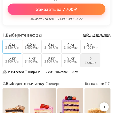
Заказать за
7 700
₽
Заказать по тел.:
+7 (499) 499-23-22
1.
Выберите вес:
таблица размеров
2
кг
2 кг
2.5 кг
3 кг
4 кг
5 кг
3 850 ₽/кг
3 650 ₽/кг
3 450 ₽/кг
3 100 ₽/кг
3 100 ₽/кг
6 кг
7 кг
8 кг
9 кг
3 100 ₽/кг
3 100 ₽/кг
3 100 ₽/кг
3 100 ₽/кг
больше
На
10
гостей
Ширина:
~ 17 см
Высота:
~ 10 см
2.
Выберите начинку:
Сникерс
Все начинки (17)