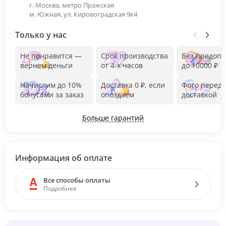
г. Москва, метро Пражская
м. Южная, ул. Кировоградская 9к4
Только у нас
Не понравится —
Срок производства
Без предоп
вернем деньги
от 4-х часов
до 10000 ₽
Начислим до 10%
Доставка 0 ₽, если
Фото перед
бонусами за заказ
опоздаем
доставкой
Больше гарантий
Информация об оплате
Все способы оплаты
Подробнее