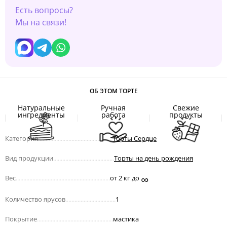
Есть вопросы?
Мы на связи!
ОБ ЭТОМ ТОРТЕ
Натуральные
Ручная
Свежие
ингредиенты
работа
продукты
Категория
.................................................
Торты Сердце
Вид продукции
........................................
Торты на день рождения
∞
Вес
..............................................................
от 2 кг до
Количество ярусов
.................................
1
Покрытие
..................................................
мастика