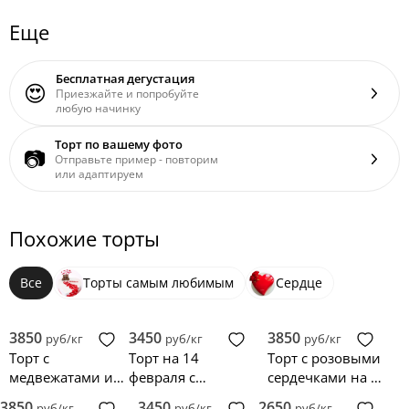
Еще
Бесплатная дегустация
😍
Приезжайте и попробуйте
любую начинку
Торт по вашему фото
📷
Отправьте пример - повторим
или адаптируем
Похожие торты
Все
Торты самым любимым
Сердце
3850
3450
3850
руб/кг
руб/кг
руб/кг
Торт с
Торт на 14
Торт с розовыми
медвежатами и
февраля с
сердечками на 14
сердцами на
сердечками и
февраля
3850
3450
2650
руб/кг
руб/кг
руб/кг