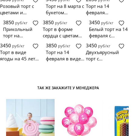
день всех
надписью Love
Розовый торт с
Торт на 8 марта с
Торт на 14
влюбленных
цветами и
букетом
февраля
сердцем на 14
тюльпанов и
любимому
3850
3850
3450
руб/кг
руб/кг
руб/кг
февраля
сердцем
Прикольный
Торт в форме
Белый торт на 14
торт на
сердца с цветами
февраля с
деревянную
на 14 февраля
надписями Love
3450
3850
3450
руб/кг
руб/кг
руб/кг
свадьбу с
Торт в виде
Торт на 14
Двухъярусный
надписями
ягоды на 45 лет
февраля в виде
торт с
женщине
красного сердца с
сердечками на 14
цветами
февраля
ТАК ЖЕ ЗАКАЖИТЕ У МЕНЕДЖЕРА