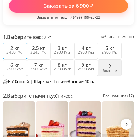
Заказать за
6 900
₽
Заказать по тел.:
+7 (499) 499-23-22
1.
Выберите вес:
таблица размеров
2
кг
2 кг
2.5 кг
3 кг
4 кг
5 кг
3 450 ₽/кг
3 245 ₽/кг
2 900 ₽/кг
2 900 ₽/кг
2 900 ₽/кг
6 кг
7 кг
8 кг
9 кг
2 900 ₽/кг
2 900 ₽/кг
2 900 ₽/кг
2 900 ₽/кг
больше
На
10
гостей
Ширина:
~ 17 см
Высота:
~ 10 см
2.
Выберите начинку:
Сникерс
Все начинки (17)