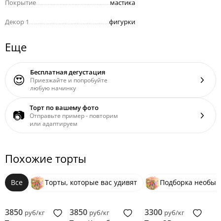
Покрытие
..................................................
мастика
Декор 1
......................................................
фигурки
Еще
Бесплатная дегустация
😍
Приезжайте и попробуйте
любую начинку
Торт по вашему фото
📷
Отправьте пример - повторим
или адаптируем
Похожие торты
Все
Торты, которые вас удивят
Подборка необыч
3850
3850
3300
руб/кг
руб/кг
руб/кг