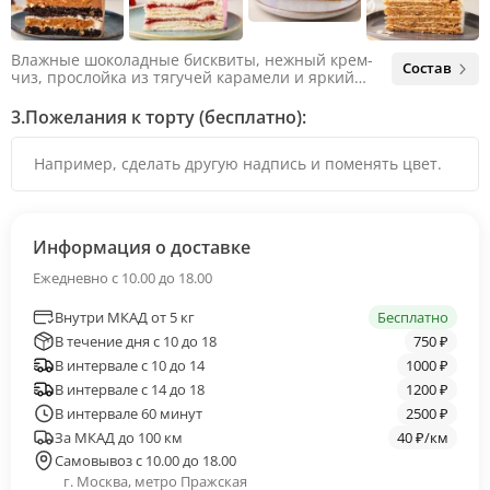
Влажные шоколадные бисквиты, нежный крем-
Состав
чиз, прослойка из тягучей карамели и яркий
арахис. Ненавязчивая соленая нотка объединяет
яркий вкус шоколада и тягучей карамели, не
3.
Пожелания к торту (бесплатно):
оставляя ни единого шанса остаться
равнодушным.
Информация о доставке
Ежедневно с 10.00 до 18.00
Внутри МКАД от 5 кг
Бесплатно
В течение дня с 10 до 18
750 ₽
В интервале с 10 до 14
1000 ₽
В интервале с 14 до 18
1200 ₽
В интервале 60 минут
2500 ₽
За МКАД до 100 км
40 ₽/км
Самовывоз с 10.00 до 18.00
г. Москва, метро Пражская