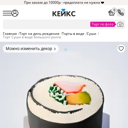
При заказе до 10000р - предоплата не нужна ❤️
0
Главная
/
Торт на день рождения
/
Торты в виде
/
Суши
/
Торт Суши в виде большого ролла
Можно изменить декор
Цвет покрытия, надписи,
элементы и фигурки.