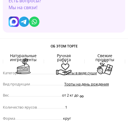
Есть вопросы?
Мы на связи!
ОБ ЭТОМ ТОРТЕ
Натуральные
Ручная
Свежие
ингредиенты
работа
продукты
Категория
.................................................
Торты в виде суши
Вид продукции
........................................
Торты на день рождения
∞
Вес
..............................................................
от 2 кг до
Количество ярусов
.................................
1
Форма
........................................................
круг