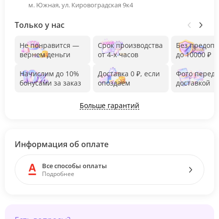
м. Южная, ул. Кировоградская 9к4
Только у нас
Не понравится —
Срок производства
Без предоп
вернем деньги
от 4-х часов
до 10000 ₽
Начислим до 10%
Доставка 0 ₽, если
Фото перед
бонусами за заказ
опоздаем
доставкой
Больше гарантий
Информация об оплате
Все способы оплаты
Подробнее