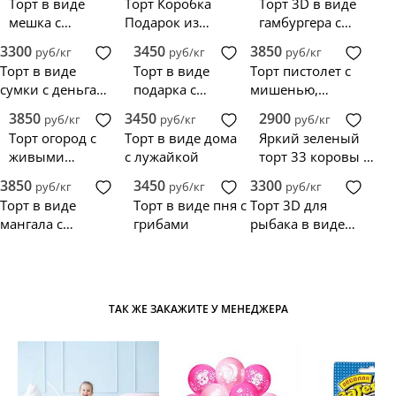
Торт в виде
Торт Коробка
Торт 3D в виде
мешка с
Подарок из
гамбургера с
деньгами
мастики,
картошкой
3300
3450
3850
руб/кг
руб/кг
руб/кг
украшенный
Торт в виде
Торт в виде
Торт пистолет с
цветами
сумки с деньгами
подарка с
мишенью,
и бантом
бантиком
пистолетом и
3850
3450
2900
руб/кг
руб/кг
руб/кг
пулями
Торт огород с
Торт в виде дома
Яркий зеленый
живыми
с лужайкой
торт 33 коровы с
овощами из
теленком
3850
3450
3300
руб/кг
руб/кг
руб/кг
мастики
Торт в виде
Торт в виде пня с
Торт 3D для
мангала с
грибами
рыбака в виде
шашлыками
настоящей рыбы
ТАК ЖЕ ЗАКАЖИТЕ У МЕНЕДЖЕРА