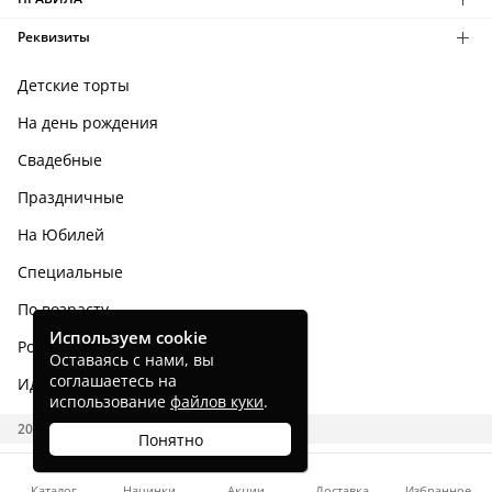
Реквизиты
Детские торты
На день рождения
Свадебные
Праздничные
На Юбилей
Специальные
По возрасту
Используем cookie
Родным и близким
Оставаясь с нами, вы
соглашаетесь на
Идеи тортов
использование
файлов куки
.
2026 CAKES.RU
Понятно
Каталог
Начинки
Акции
Доставка
Избранное