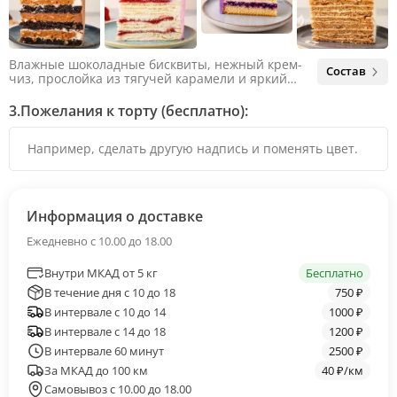
Влажные шоколадные бисквиты, нежный крем-
Состав
чиз, прослойка из тягучей карамели и яркий
арахис. Ненавязчивая соленая нотка объединяет
яркий вкус шоколада и тягучей карамели, не
3.
Пожелания к торту (бесплатно):
оставляя ни единого шанса остаться
равнодушным.
Информация о доставке
Ежедневно с 10.00 до 18.00
Внутри МКАД от 5 кг
Бесплатно
В течение дня с 10 до 18
750 ₽
В интервале с 10 до 14
1000 ₽
В интервале с 14 до 18
1200 ₽
В интервале 60 минут
2500 ₽
За МКАД до 100 км
40 ₽/км
Самовывоз с 10.00 до 18.00