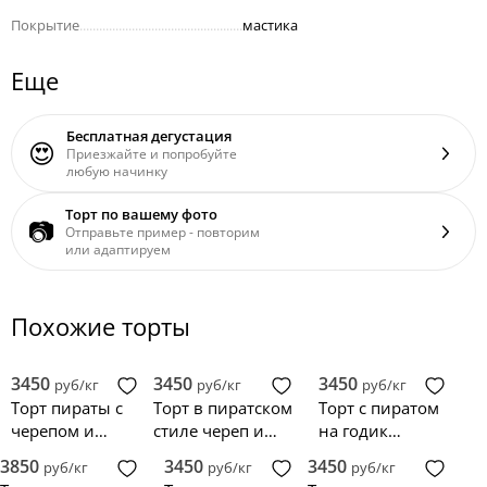
Покрытие
..................................................
мастика
Еще
Бесплатная дегустация
😍
Приезжайте и попробуйте
любую начинку
Торт по вашему фото
📷
Отправьте пример - повторим
или адаптируем
Похожие торты
3450
3450
3450
руб/кг
руб/кг
руб/кг
Торт пираты с
Торт в пиратском
Торт с пиратом
черепом и
стиле череп и
на годик
картой
кости
мальчику
3850
3450
3450
руб/кг
руб/кг
руб/кг