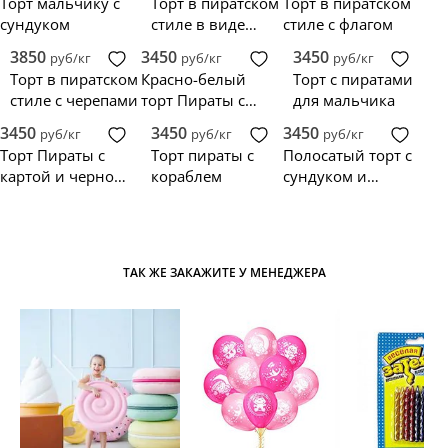
Торт мальчику с
Торт в пиратском
Торт в пиратском
сундуком
стиле в виде
стиле с флагом
карты
3850
3450
3450
руб/кг
руб/кг
руб/кг
Торт в пиратском
Красно-белый
Торт с пиратами
стиле с черепами
торт Пираты с
для мальчика
кораблем и
3450
3450
3450
руб/кг
руб/кг
руб/кг
черепом
Торт Пираты с
Торт пираты с
Полосатый торт с
картой и черной
кораблем
сундуком и
меткой
черепом
ТАК ЖЕ ЗАКАЖИТЕ У МЕНЕДЖЕРА