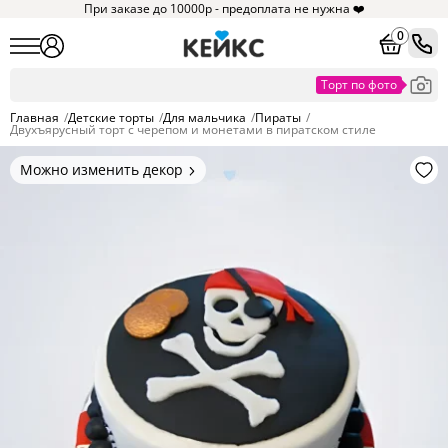
При заказе до 10000р - предоплата не нужна ❤️
0
Главная
/
Детские торты
/
Для мальчика
/
Пираты
/
Двухъярусный торт с черепом и монетами в пиратском стиле
Можно изменить декор
Цвет покрытия, надписи,
элементы и фигурки.