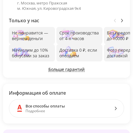
г. Москва, метро Пражская
м. Южная, ул. Кировоградская 9к4
Только у нас
Не понравится —
Срок производства
Без предоп
вернем деньги
от 4-х часов
до 10000 ₽
Начислим до 10%
Доставка 0 ₽, если
Фото перед
бонусами за заказ
опоздаем
доставкой
Больше гарантий
Информация об оплате
Все способы оплаты
Подробнее