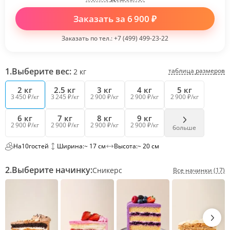
Заказать за
6 900
₽
Заказать по тел.:
+7 (499) 499-23-22
1.
Выберите вес:
таблица размеров
2
кг
2 кг
2.5 кг
3 кг
4 кг
5 кг
3 450 ₽/кг
3 245 ₽/кг
2 900 ₽/кг
2 900 ₽/кг
2 900 ₽/кг
6 кг
7 кг
8 кг
9 кг
2 900 ₽/кг
2 900 ₽/кг
2 900 ₽/кг
2 900 ₽/кг
больше
На
10
гостей
Ширина:
~ 17 см
Высота:
~ 20 см
2.
Выберите начинку:
Сникерс
Все начинки (17)