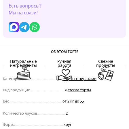
Есть вопросы?
Мы на связи!
ОБ ЭТОМ ТОРТЕ
Натуральные
Ручная
Свежие
ингредиенты
работа
продукты
Категория
.................................................
Торты с пиратами
Вид продукции
........................................
Детские торты
∞
Вес
..............................................................
от 2 кг до
Количество ярусов
.................................
2
Форма
........................................................
круг