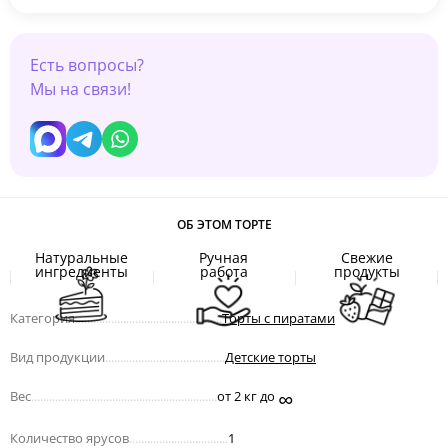
Есть вопросы?
Мы на связи!
ОБ ЭТОМ ТОРТЕ
Натуральные
Ручная
Свежие
ингредиенты
работа
продукты
Категория
.................................................
Торты с пиратами
Вид продукции
........................................
Детские торты
∞
Вес
..............................................................
от 2 кг до
Количество ярусов
.................................
1