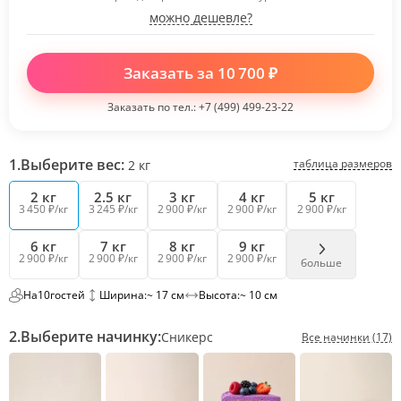
можно дешевле?
Заказать за
10 700
₽
Заказать по тел.:
+7 (499) 499-23-22
1.
Выберите вес:
таблица размеров
2
кг
2 кг
2.5 кг
3 кг
4 кг
5 кг
3 450 ₽/кг
3 245 ₽/кг
2 900 ₽/кг
2 900 ₽/кг
2 900 ₽/кг
6 кг
7 кг
8 кг
9 кг
2 900 ₽/кг
2 900 ₽/кг
2 900 ₽/кг
2 900 ₽/кг
больше
На
10
гостей
Ширина:
~ 17 см
Высота:
~ 10 см
2.
Выберите начинку:
Сникерс
Все начинки (17)