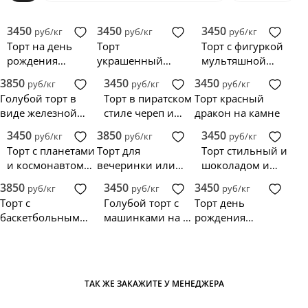
3450
3450
3450
руб/кг
руб/кг
руб/кг
Торт на день
Торт
Торт с фигуркой
рождения
украшенный
мультяшной
ребенку-
ягодами для
ракеты и
3850
3450
3450
руб/кг
руб/кг
руб/кг
футболисту
мальчика
звездами
Голубой торт в
Торт в пиратском
Торт красный
виде железной
стиле череп и
дракон на камне
дороги с
кости
3450
3850
3450
руб/кг
руб/кг
руб/кг
паровозиком и
Торт с планетами
Торт для
Торт стильный и
вагончиками
и космонавтом
вечеринки или
шоколадом и
возле ракеты
дня рождения в
клубникой
3850
3450
3450
руб/кг
руб/кг
руб/кг
виде Оскара
Торт с
Голубой торт с
Торт день
баскетбольным
машинками на 1
рождения
мячом
месяц мальчику
мальчику Мише
на 2 года
ТАК ЖЕ ЗАКАЖИТЕ У МЕНЕДЖЕРА