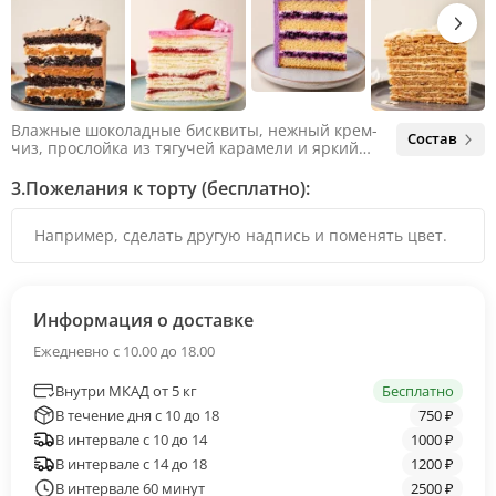
Влажные шоколадные бисквиты, нежный крем-
Состав
чиз, прослойка из тягучей карамели и яркий
арахис. Ненавязчивая соленая нотка объединяет
яркий вкус шоколада и тягучей карамели, не
3.
Пожелания к торту (бесплатно):
оставляя ни единого шанса остаться
равнодушным.
Информация о доставке
Ежедневно с 10.00 до 18.00
Внутри МКАД от 5 кг
Бесплатно
В течение дня с 10 до 18
750 ₽
В интервале с 10 до 14
1000 ₽
В интервале с 14 до 18
1200 ₽
В интервале 60 минут
2500 ₽