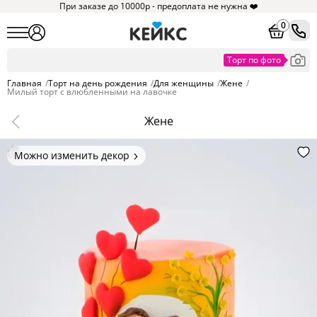
При заказе до 10000р - предоплата не нужна ❤️
0
Главная
/
Торт на день рождения
/
Для женщины
/
Жене
/
Милый торт с влюбленными на лавочке
Жене
Можно изменить декор
Цвет покрытия, надписи,
элементы и фигурки.