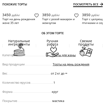
ПОХОЖИЕ ТОРТЫ
ПОСМОТРЕТЬ ВСЕ
3450
3850
3850
руб/кг
руб/кг
руб/кг
Торт на день рождения
Торт с розой макарон и
Торт с целующи
жене 35 лет
жемчугом
птичками и сер
ОБ ЭТОМ ТОРТЕ
Натуральные
Ручная
Свежие
ингредиенты
работа
продукты
Категория
.................................................
Торты для жены
Вид продукции
........................................
Торты на день рождения
Вес
..............................................................
от 2 кг до
∞
Количество ярусов
.................................
1
Форма
........................................................
круг
Покрытие
..................................................
мастика