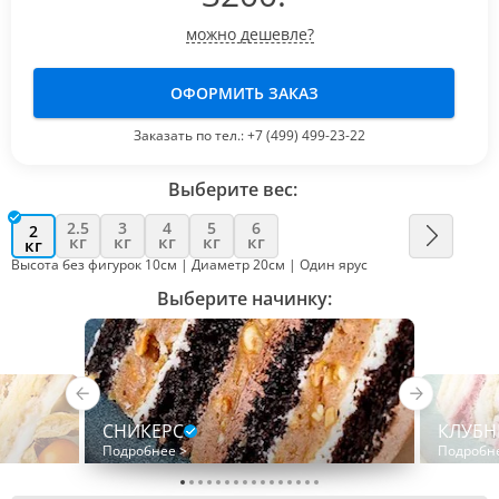
можно дешевле?
ОФОРМИТЬ ЗАКАЗ
Заказать по тел.:
+7 (499) 499-23-22
Выберите вес:
2.5
3
4
5
6
2
кг
кг
кг
кг
кг
кг
Высота без фигурок 10см | Диаметр 20см | Один ярус
Выберите начинку:
СНИКЕРС
КЛУБН
Подробнее >
Подробн