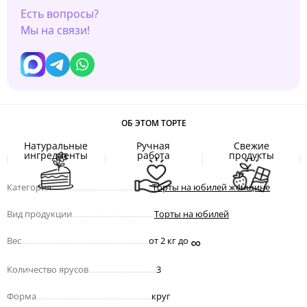
Есть вопросы?
Мы на связи!
ОБ ЭТОМ ТОРТЕ
Натуральные
Ручная
Свежие
ингредиенты
работа
продукты
Категория
.................................................
Торты на юбилей женщине
Вид продукции
........................................
Торты на юбилей
∞
Вес
..............................................................
от 2 кг до
Количество ярусов
.................................
3
Форма
........................................................
круг