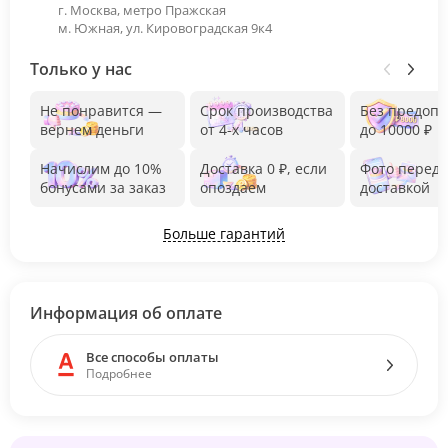
г. Москва, метро Пражская
м. Южная, ул. Кировоградская 9к4
Только у нас
Не понравится —
Срок производства
Без предоп
вернем деньги
от 4-х часов
до 10000 ₽
Начислим до 10%
Доставка 0 ₽, если
Фото перед
бонусами за заказ
опоздаем
доставкой
Больше гарантий
Информация об оплате
Все способы оплаты
Подробнее