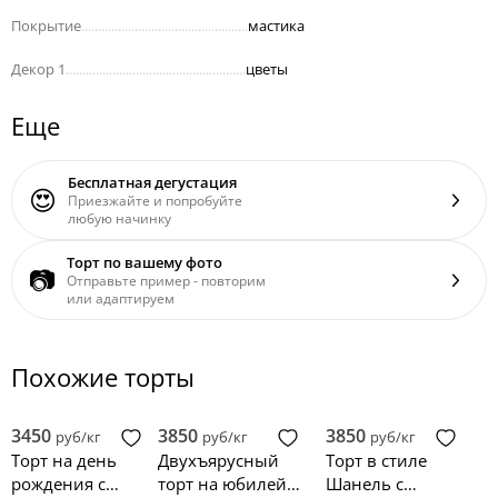
Покрытие
..................................................
мастика
Декор 1
......................................................
цветы
Еще
Бесплатная дегустация
😍
Приезжайте и попробуйте
любую начинку
Торт по вашему фото
📷
Отправьте пример - повторим
или адаптируем
Похожие торты
3450
3850
3850
руб/кг
руб/кг
руб/кг
Торт на день
Двухъярусный
Торт в стиле
рождения с
торт на юбилей
Шанель с