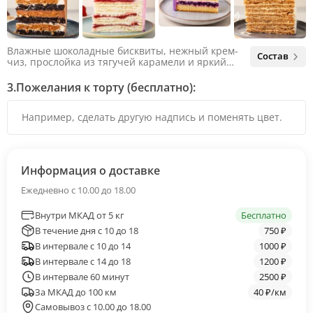
Влажные шоколадные бисквиты, нежный крем-
Состав
чиз, прослойка из тягучей карамели и яркий
арахис. Ненавязчивая соленая нотка объединяет
яркий вкус шоколада и тягучей карамели, не
3.
Пожелания к торту (бесплатно):
оставляя ни единого шанса остаться
равнодушным.
Информация о доставке
Ежедневно с 10.00 до 18.00
Внутри МКАД от 5 кг
Бесплатно
В течение дня с 10 до 18
750 ₽
В интервале с 10 до 14
1000 ₽
В интервале с 14 до 18
1200 ₽
В интервале 60 минут
2500 ₽
За МКАД до 100 км
40 ₽/км
Самовывоз с 10.00 до 18.00