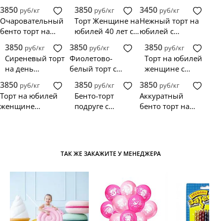
поздравительной
женщине
фигуркой
3850
3850
3450
руб/кг
руб/кг
руб/кг
надписью
девочки
Очаровательный
Торт Женщине на
Нежный торт на
бенто торт на
юбилей 40 лет с
юбилей с
юбилей
зигзагами и
надписью
3850
3850
3850
руб/кг
руб/кг
руб/кг
женщине
розами
Сиреневый торт
Фиолетово-
Торт на юбилей
на день
белый торт с
женщине с
рождения
рюшами на
розовыми
3850
3850
3850
руб/кг
руб/кг
руб/кг
женщине 40 лет
юбилей
цветами
Торт на юбилей
Бенто-торт
Аккуратный
женщине
подруге с
бенто торт на
разноцветный с
сердечками и
юбилей
цветами
прикольной
женщине с
надписью
голубикой и
клубникой
ТАК ЖЕ ЗАКАЖИТЕ У МЕНЕДЖЕРА