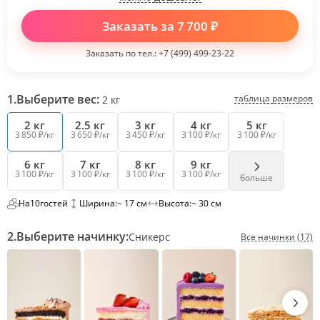
Заказать за
7 700
₽
Заказать по тел.:
+7 (499) 499-23-22
1.
Выберите вес:
таблица размеров
2
кг
2 кг
2.5 кг
3 кг
4 кг
5 кг
3 850 ₽/кг
3 650 ₽/кг
3 450 ₽/кг
3 100 ₽/кг
3 100 ₽/кг
6 кг
7 кг
8 кг
9 кг
3 100 ₽/кг
3 100 ₽/кг
3 100 ₽/кг
3 100 ₽/кг
больше
На
10
гостей
Ширина:
~ 17 см
Высота:
~ 30 см
2.
Выберите начинку:
Сникерс
Все начинки (17)