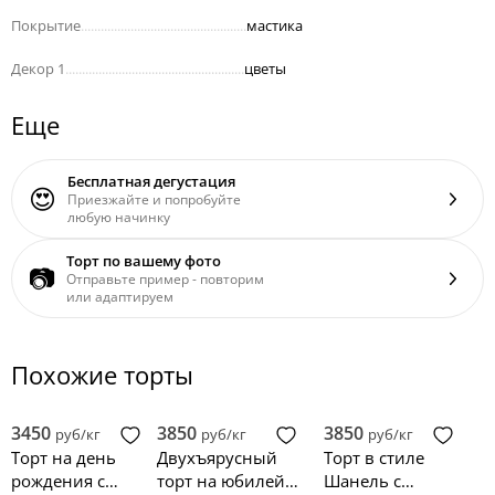
Покрытие
..................................................
мастика
Декор 1
......................................................
цветы
Еще
Бесплатная дегустация
😍
Приезжайте и попробуйте
любую начинку
Торт по вашему фото
📷
Отправьте пример - повторим
или адаптируем
Похожие торты
3450
3850
3850
руб/кг
руб/кг
руб/кг
Торт на день
Двухъярусный
Торт в стиле
рождения с
торт на юбилей
Шанель с