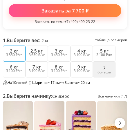
Заказать за
7 700
₽
Заказать по тел.:
+7 (499) 499-23-22
1.
Выберите вес:
таблица размеров
2
кг
2 кг
2.5 кг
3 кг
4 кг
5 кг
3 850 ₽/кг
3 650 ₽/кг
3 450 ₽/кг
3 100 ₽/кг
3 100 ₽/кг
6 кг
7 кг
8 кг
9 кг
3 100 ₽/кг
3 100 ₽/кг
3 100 ₽/кг
3 100 ₽/кг
больше
На
10
гостей
Ширина:
~ 17 см
Высота:
~ 20 см
2.
Выберите начинку:
Сникерс
Все начинки (17)