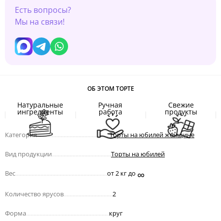
Есть вопросы?
Мы на связи!
ОБ ЭТОМ ТОРТЕ
Натуральные
Ручная
Свежие
ингредиенты
работа
продукты
Категория
.................................................
Торты на юбилей женщине
Вид продукции
........................................
Торты на юбилей
∞
Вес
..............................................................
от 2 кг до
Количество ярусов
.................................
2
Форма
........................................................
круг