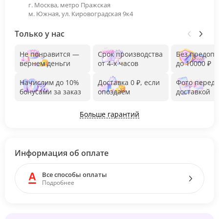
г. Москва, метро Пражская
м. Южная, ул. Кировоградская 9к4
Только у нас
Не понравится —
Срок производства
Без предоп
вернем деньги
от 4-х часов
до 10000 ₽
Начислим до 10%
Доставка 0 ₽, если
Фото перед
бонусами за заказ
опоздаем
доставкой
Больше гарантий
Информация об оплате
Все способы оплаты
Подробнее