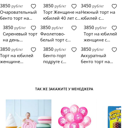
поздравительной
женщине
фигуркой
3850
3850
3450
руб/кг
руб/кг
руб/кг
надписью
девочки
Очаровательный
Торт Женщине на
Нежный торт на
бенто торт на
юбилей 40 лет с
юбилей с
юбилей
зигзагами и
надписью
3850
3850
3850
руб/кг
руб/кг
руб/кг
женщине
розами
Сиреневый торт
Фиолетово-
Торт на юбилей
на день
белый торт с
женщине с
рождения
рюшами на
розовыми
3850
3850
3850
руб/кг
руб/кг
руб/кг
женщине 40 лет
юбилей
цветами
Торт на юбилей
Бенто-торт
Аккуратный
женщине
подруге с
бенто торт на
разноцветный с
сердечками и
юбилей
цветами
прикольной
женщине с
надписью
голубикой и
клубникой
ТАК ЖЕ ЗАКАЖИТЕ У МЕНЕДЖЕРА