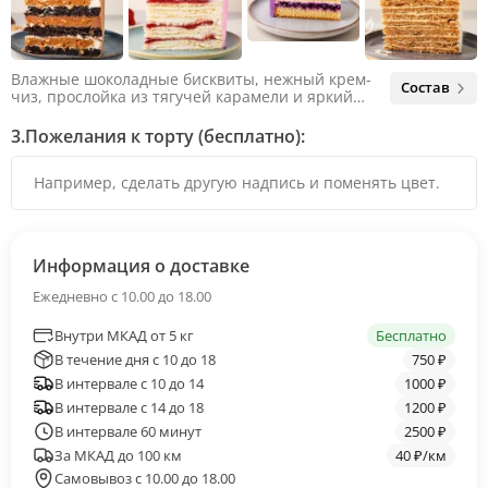
Влажные шоколадные бисквиты, нежный крем-
Состав
чиз, прослойка из тягучей карамели и яркий
арахис. Ненавязчивая соленая нотка объединяет
яркий вкус шоколада и тягучей карамели, не
3.
Пожелания к торту (бесплатно):
оставляя ни единого шанса остаться
равнодушным.
Информация о доставке
Ежедневно с 10.00 до 18.00
Внутри МКАД от 5 кг
Бесплатно
В течение дня с 10 до 18
750 ₽
В интервале с 10 до 14
1000 ₽
В интервале с 14 до 18
1200 ₽
В интервале 60 минут
2500 ₽
За МКАД до 100 км
40 ₽/км
Самовывоз с 10.00 до 18.00