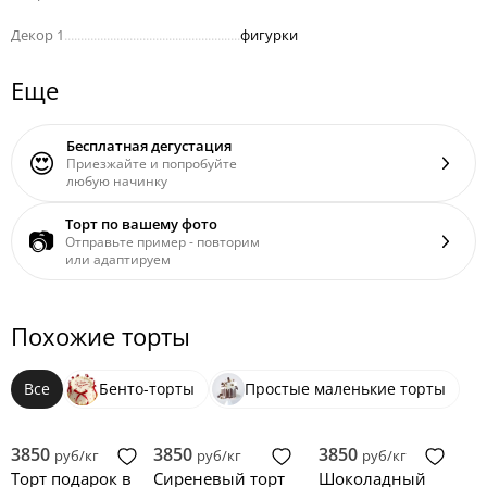
Декор 1
......................................................
фигурки
Еще
Бесплатная дегустация
😍
Приезжайте и попробуйте
любую начинку
Торт по вашему фото
📷
Отправьте пример - повторим
или адаптируем
Похожие торты
Все
Бенто-торты
Простые маленькие торты
3850
3850
3850
руб/кг
руб/кг
руб/кг
Торт подарок в
Сиреневый торт
Шоколадный