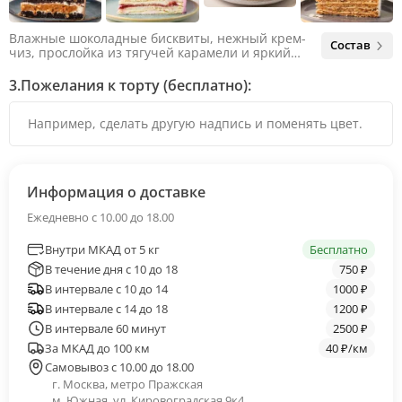
Влажные шоколадные бисквиты, нежный крем-
Состав
чиз, прослойка из тягучей карамели и яркий
арахис. Ненавязчивая соленая нотка объединяет
яркий вкус шоколада и тягучей карамели, не
3.
Пожелания к торту (бесплатно):
оставляя ни единого шанса остаться
равнодушным.
Информация о доставке
Ежедневно с 10.00 до 18.00
Внутри МКАД от 5 кг
Бесплатно
В течение дня с 10 до 18
750 ₽
В интервале с 10 до 14
1000 ₽
В интервале с 14 до 18
1200 ₽
В интервале 60 минут
2500 ₽
За МКАД до 100 км
40 ₽/км
Самовывоз с 10.00 до 18.00
г. Москва, метро Пражская
м. Южная, ул. Кировоградская 9к4