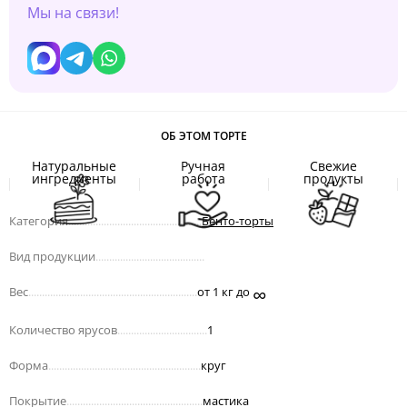
Мы на связи!
ОБ ЭТОМ ТОРТЕ
Натуральные
Ручная
Свежие
ингредиенты
работа
продукты
Категория
.................................................
Бенто-торты
Вид продукции
........................................
∞
Вес
..............................................................
от 1 кг до
Количество ярусов
.................................
1
Форма
........................................................
круг
Покрытие
..................................................
мастика