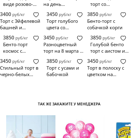
виде розово-
на день
торт со
белой коробки с
рождения
сладостями и
3400
3450
3850
руб/кг
руб/кг
руб/кг
бантом
женщине 40 лет
ягодами вишни
Торт с Эйфелевой
Торт голубого
Бенто-торт с
башней и
цвета со
собачкой корги
фонариком
звездами на
3850
3450
3850
руб/кг
руб/кг
руб/кг
юбилей мужчине
Бенто-торт
Разноцветный
Голубой бенто
40 лет
космос с
торт на 8 марта с
торт с аистом и
надписью
кремовыми
надписью
3450
3850
3450
руб/кг
руб/кг
руб/кг
цветами
Стильный торт в
Торт с усами и
Торт в полоску с
черно-белых
бабочкой
цветком на
тонах
юбилей
женщине 50 лет
ТАК ЖЕ ЗАКАЖИТЕ У МЕНЕДЖЕРА