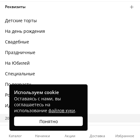
Реквизиты
Детские торты
На день рождения
Свадебные
Праздничные
На Юбилей
Специальные
По возрасту
Используем cookie
Родным и близким
Оставаясь с нами, вы
соглашаетесь на
Идеи тортов
использование
файлов куки
.
2026 CAKES.RU
Понятно
Каталог
Начинки
Акции
Доставка
Избранное