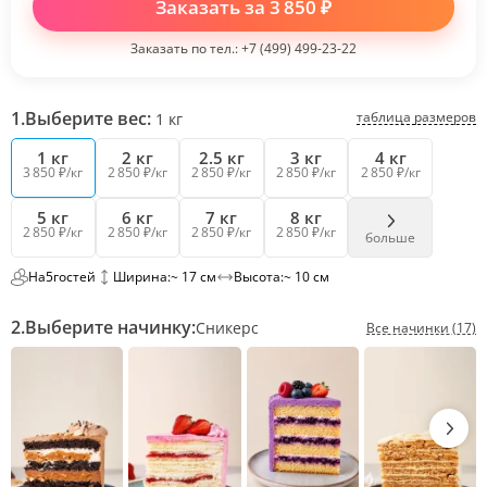
Заказать за
3 850
₽
Заказать по тел.:
+7 (499) 499-23-22
1.
Выберите вес:
таблица размеров
1
кг
1 кг
2 кг
2.5 кг
3 кг
4 кг
3 850 ₽/кг
2 850 ₽/кг
2 850 ₽/кг
2 850 ₽/кг
2 850 ₽/кг
5 кг
6 кг
7 кг
8 кг
2 850 ₽/кг
2 850 ₽/кг
2 850 ₽/кг
2 850 ₽/кг
больше
На
5
гостей
Ширина:
~ 17 см
Высота:
~ 10 см
2.
Выберите начинку:
Сникерс
Все начинки (17)