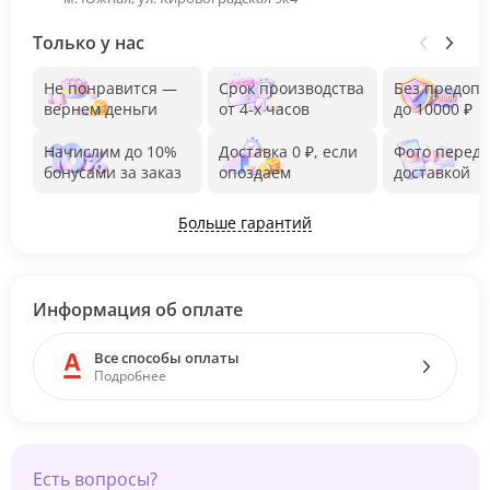
Только у нас
Не понравится —
Срок производства
Без предоп
вернем деньги
от 4-х часов
до 10000 ₽
Начислим до 10%
Доставка 0 ₽, если
Фото перед
бонусами за заказ
опоздаем
доставкой
Больше гарантий
Информация об оплате
Все способы оплаты
Подробнее
Есть вопросы?