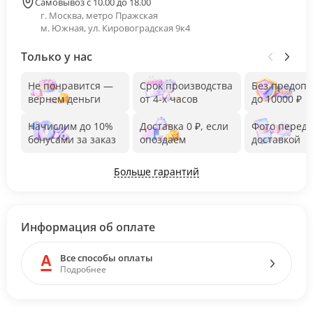
Самовывоз с 10.00 до 18.00
г. Москва, метро Пражская
м. Южная, ул. Кировоградская 9к4
Только у нас
Не понравится —
Срок производства
Без предоп
вернем деньги
от 4-х часов
до 10000 ₽
Начислим до 10%
Доставка 0 ₽, если
Фото перед
бонусами за заказ
опоздаем
доставкой
Больше гарантий
Информация об оплате
Все способы оплаты
Подробнее