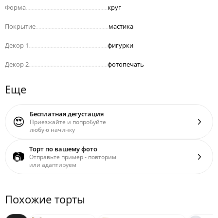
Форма
........................................................
круг
Покрытие
..................................................
мастика
Декор 1
......................................................
фигурки
Декор 2
......................................................
фотопечать
Еще
Бесплатная дегустация
😍
Приезжайте и попробуйте
любую начинку
Торт по вашему фото
📷
Отправьте пример - повторим
или адаптируем
Похожие торты