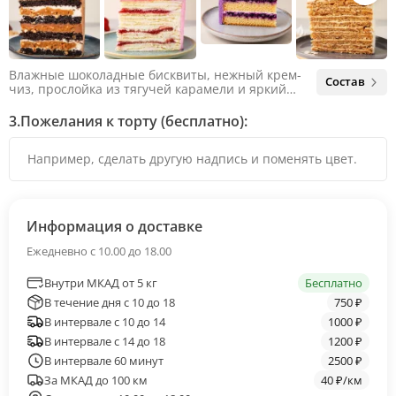
Влажные шоколадные бисквиты, нежный крем-
Состав
чиз, прослойка из тягучей карамели и яркий
арахис. Ненавязчивая соленая нотка объединяет
яркий вкус шоколада и тягучей карамели, не
3.
Пожелания к торту (бесплатно):
оставляя ни единого шанса остаться
равнодушным.
Информация о доставке
Ежедневно с 10.00 до 18.00
Внутри МКАД от 5 кг
Бесплатно
В течение дня с 10 до 18
750 ₽
В интервале с 10 до 14
1000 ₽
В интервале с 14 до 18
1200 ₽
В интервале 60 минут
2500 ₽
За МКАД до 100 км
40 ₽/км