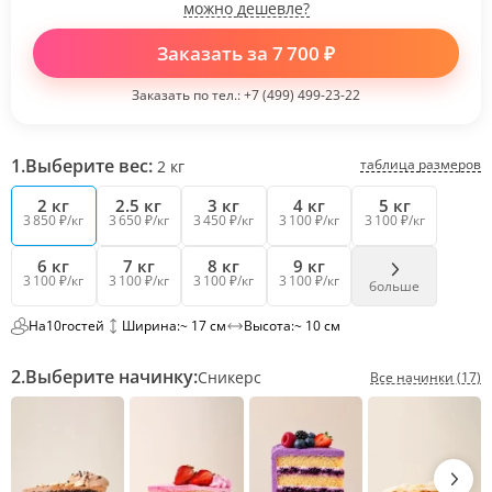
можно дешевле?
Заказать за
7 700
₽
Заказать по тел.:
+7 (499) 499-23-22
1.
Выберите вес:
таблица размеров
2
кг
2 кг
2.5 кг
3 кг
4 кг
5 кг
3 850 ₽/кг
3 650 ₽/кг
3 450 ₽/кг
3 100 ₽/кг
3 100 ₽/кг
6 кг
7 кг
8 кг
9 кг
3 100 ₽/кг
3 100 ₽/кг
3 100 ₽/кг
3 100 ₽/кг
больше
На
10
гостей
Ширина:
~ 17 см
Высота:
~ 10 см
2.
Выберите начинку:
Сникерс
Все начинки (17)