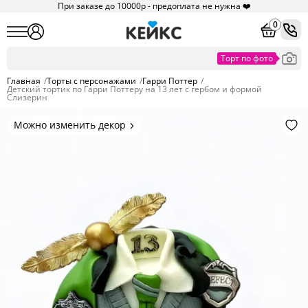
При заказе до 10000р - предоплата не нужна ❤️
0
Главная
/
Торты с персонажами
/
Гарри Поттер
/
Детский тортик по Гарри Поттеру на 13 лет с гербом и формой
Слизерин
Можно изменить декор
Цвет покрытия, надписи,
элементы и фигурки.