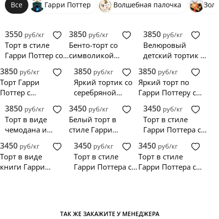
Все
Гарри Поттер
Волшебная палочка
Зол
3550
3850
3850
руб/кг
руб/кг
руб/кг
Торт в стиле
Бенто-торт со
Велюровый
Гарри Поттер со
символикой
детский тортик с
шляпой и
Гарри Поттера
патронусом по
3850
3850
3850
руб/кг
руб/кг
руб/кг
волшебной
Гарри Поттеру
Торт Гарри
Яркий тортик со
Яркий торт по
палочкой
Поттер с
серебряной
Гарри Поттеру с
фигуркой совы
змейкой по
макарунсами и
3850
3450
3450
руб/кг
руб/кг
руб/кг
Гарри Поттеру
гербом
Торт в виде
Белый торт в
Торт в стиле
Ревенклоу
чемодана и
стиле Гарри
Гарри Поттера со
очками Гарри
Поттера с
шляпой и
3450
3450
3450
руб/кг
руб/кг
руб/кг
Поттера
шарфом и
палочкой
Торт в виде
Торт в стиле
Торт в стиле
волшебной
книги Гарри
Гарри Поттера с
Гарри Поттера с
палочкой
Поттера со
очками и
фигурками и
шляпой и очками
шарфом
надписью
ТАК ЖЕ ЗАКАЖИТЕ У МЕНЕДЖЕРА