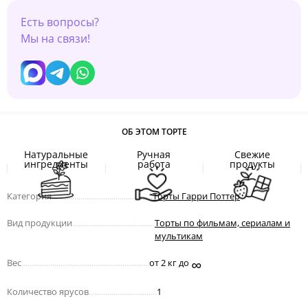
Есть вопросы?
Мы на связи!
ОБ ЭТОМ ТОРТЕ
Натуральные
Ручная
Свежие
ингредиенты
работа
продукты
Категория
.................................................
Торты Гарри Поттер
Вид продукции
........................................
Торты по фильмам, сериалам и
мультикам
∞
Вес
..............................................................
от 2 кг до
Количество ярусов
.................................
1