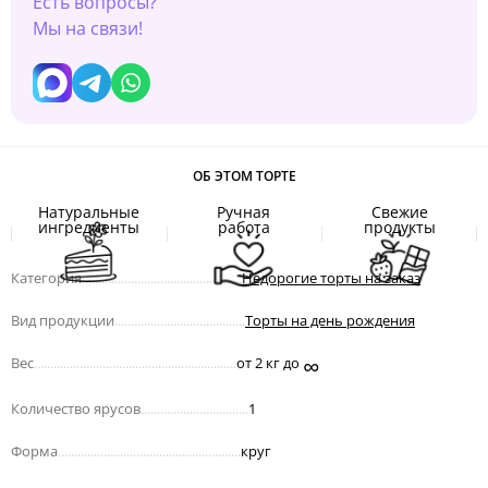
Есть вопросы?
Мы на связи!
ОБ ЭТОМ ТОРТЕ
Натуральные
Ручная
Свежие
ингредиенты
работа
продукты
Категория
.................................................
Недорогие торты на заказ
Вид продукции
........................................
Торты на день рождения
∞
Вес
..............................................................
от 2 кг до
Количество ярусов
.................................
1
Форма
........................................................
круг