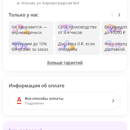
м. Южная, ул. Кировоградская 9к4
Только у нас
Не понравится —
Срок производства
Без предоп
вернем деньги
от 4-х часов
до 10000 ₽
Начислим до 10%
Доставка 0 ₽, если
Фото перед
бонусами за заказ
опоздаем
доставкой
Больше гарантий
Информация об оплате
Все способы оплаты
Подробнее