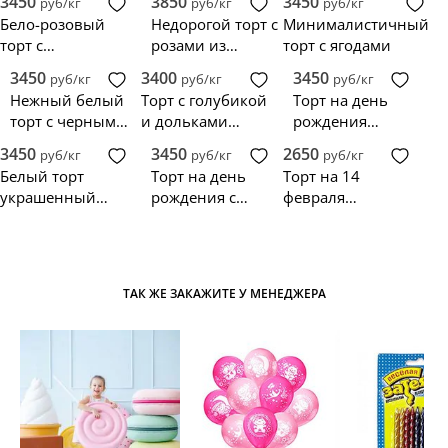
3450
3850
3450
руб/кг
руб/кг
руб/кг
Бело-розовый
Недорогой торт с
Минималистичный
торт с
розами из
торт с ягодами
макарунами
мастики
3450
3400
3450
руб/кг
руб/кг
руб/кг
Нежный белый
Торт с голубикой
Торт на день
торт с черным
и дольками
рождения
рисунком и
шоколада
любимому мужу
3450
3450
2650
руб/кг
руб/кг
руб/кг
красным цветком
и папе
Белый торт
Торт на день
Торт на 14
украшенный
рождения с
февраля
цветами и
клубникой и
любимому
инжиром
голубикой с
подтеками
ТАК ЖЕ ЗАКАЖИТЕ У МЕНЕДЖЕРА