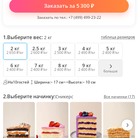
Заказать за
5 300
₽
Заказать по тел.:
+7 (499) 499-23-22
1.
Выберите вес:
таблица размеров
2
кг
2 кг
2.5 кг
3 кг
4 кг
5 кг
2 650 ₽/кг
2 600 ₽/кг
2 500 ₽/кг
2 400 ₽/кг
2 400 ₽/кг
6 кг
7 кг
8 кг
9 кг
2 400 ₽/кг
2 400 ₽/кг
2 400 ₽/кг
2 400 ₽/кг
больше
На
10
гостей
Ширина:
~ 17 см
Высота:
~ 10 см
2.
Выберите начинку:
Сникерс
Все начинки (17)