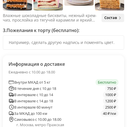
Влажные шоколадные бисквиты, нежный крем-
Состав
чиз, прослойка из тягучей карамели и яркий
арахис. Ненавязчивая соленая нотка объединяет
яркий вкус шоколада и тягучей карамели, не
3.
Пожелания к торту (бесплатно):
оставляя ни единого шанса остаться
равнодушным.
Информация о доставке
Ежедневно с 10.00 до 18.00
Внутри МКАД от 5 кг
Бесплатно
В течение дня с 10 до 18
750 ₽
В интервале с 10 до 14
1000 ₽
В интервале с 14 до 18
1200 ₽
В интервале 60 минут
2500 ₽
За МКАД до 100 км
40 ₽/км
Самовывоз с 10.00 до 18.00
г. Москва, метро Пражская