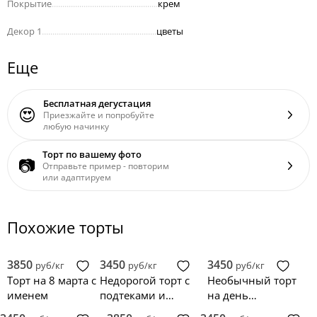
Покрытие
..................................................
крем
Декор 1
......................................................
цветы
Еще
Бесплатная дегустация
😍
Приезжайте и попробуйте
любую начинку
Торт по вашему фото
📷
Отправьте пример - повторим
или адаптируем
Похожие торты
3850
3450
3450
руб/кг
руб/кг
руб/кг
Торт на 8 марта с
Недорогой торт с
Необычный торт
именем
подтеками и
на день
ягодами
рождения мужу