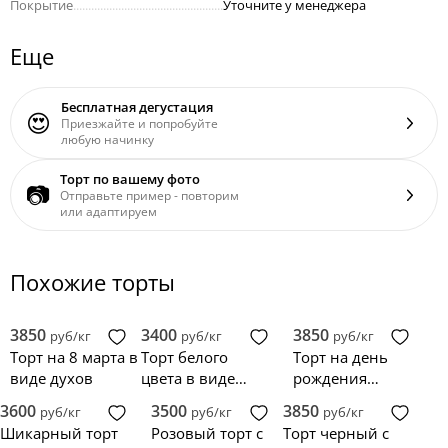
Покрытие
..................................................
Уточните у менеджера
Еще
Бесплатная дегустация
😍
Приезжайте и попробуйте
любую начинку
Торт по вашему фото
📷
Отправьте пример - повторим
или адаптируем
Похожие торты
3850
3400
3850
руб/кг
руб/кг
руб/кг
Торт на 8 марта в
Торт белого
Торт на день
виде духов
цвета в виде
рождения
косметики
девочки с
3600
3500
3850
руб/кг
руб/кг
руб/кг
Шанель
косметикой
Шикарный торт
Розовый торт с
Торт черный с