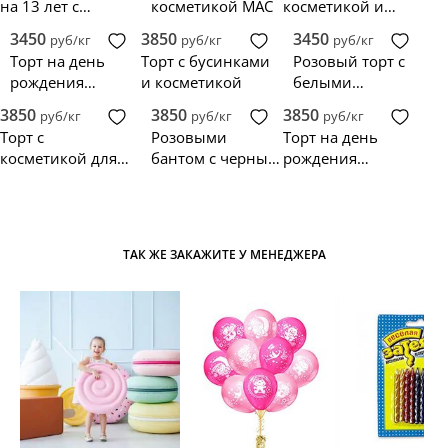
на 13 лет с
косметикой MAC
косметикой и
косметикой и
золотым бантом
3450
3850
3450
руб/кг
руб/кг
руб/кг
розами
Торт на день
Торт с бусинками
Розовый торт с
рождения
и косметикой
белыми
девушки 15 лет
бусинками и
3850
3850
3850
руб/кг
руб/кг
руб/кг
косметикой
Торт с
Розовыми
Торт на день
косметикой для
бантом с черным
рождения
девочки
бантом,
девушки 16 лет
надписью и
косметичкой
ТАК ЖЕ ЗАКАЖИТЕ У МЕНЕДЖЕРА