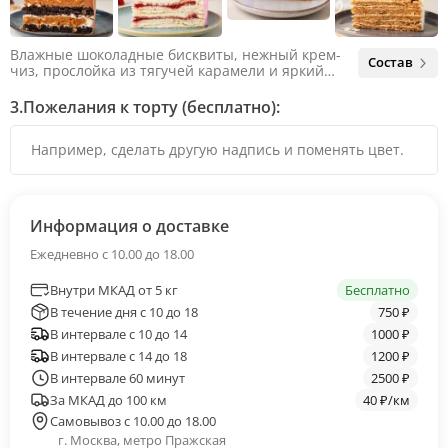
Влажные шоколадные бисквиты, нежный крем-
Состав
чиз, прослойка из тягучей карамели и яркий
арахис. Ненавязчивая соленая нотка объединяет
яркий вкус шоколада и тягучей карамели, не
3.
Пожелания к торту (бесплатно):
оставляя ни единого шанса остаться
равнодушным.
Информация о доставке
Ежедневно с 10.00 до 18.00
Внутри МКАД от 5 кг
Бесплатно
В течение дня с 10 до 18
750 ₽
В интервале с 10 до 14
1000 ₽
В интервале с 14 до 18
1200 ₽
В интервале 60 минут
2500 ₽
За МКАД до 100 км
40 ₽/км
Самовывоз с 10.00 до 18.00
г. Москва, метро Пражская