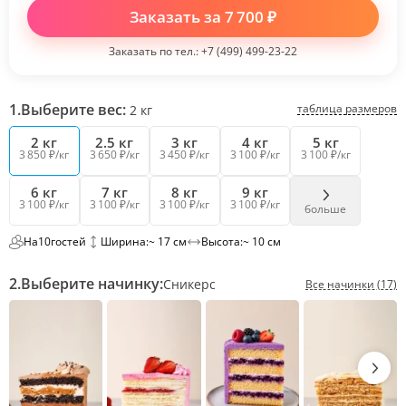
Заказать за
7 700
₽
Заказать по тел.:
+7 (499) 499-23-22
1.
Выберите вес:
таблица размеров
2
кг
2 кг
2.5 кг
3 кг
4 кг
5 кг
3 850 ₽/кг
3 650 ₽/кг
3 450 ₽/кг
3 100 ₽/кг
3 100 ₽/кг
6 кг
7 кг
8 кг
9 кг
3 100 ₽/кг
3 100 ₽/кг
3 100 ₽/кг
3 100 ₽/кг
больше
На
10
гостей
Ширина:
~ 17 см
Высота:
~ 10 см
2.
Выберите начинку:
Сникерс
Все начинки (17)