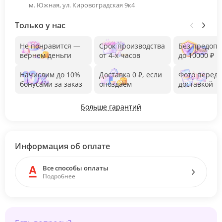
м. Южная, ул. Кировоградская 9к4
Только у нас
Не понравится —
Срок производства
Без предоп
вернем деньги
от 4-х часов
до 10000 ₽
Начислим до 10%
Доставка 0 ₽, если
Фото перед
бонусами за заказ
опоздаем
доставкой
Больше гарантий
Информация об оплате
Все способы оплаты
Подробнее