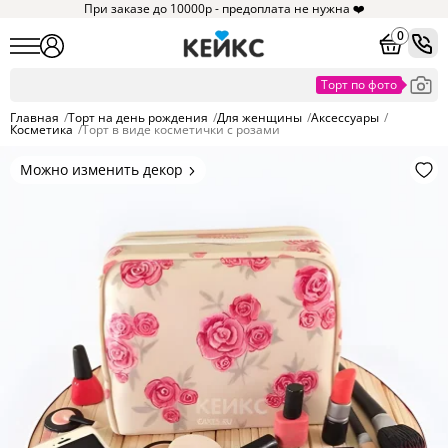
При заказе до 10000р - предоплата не нужна ❤️
0
Главная
/
Торт на день рождения
/
Для женщины
/
Аксессуары
/
Косметика
/
Торт в виде косметички с розами
Можно изменить декор
Цвет покрытия, надписи,
элементы и фигурки.