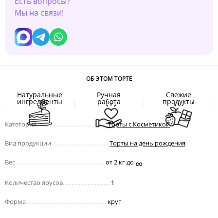
Есть вопросы?
Мы на связи!
ОБ ЭТОМ ТОРТЕ
Натуральные
Ручная
Свежие
ингредиенты
работа
продукты
Категория
.................................................
Торты с Косметикой
Вид продукции
........................................
Торты на день рождения
∞
Вес
..............................................................
от 2 кг до
Количество ярусов
.................................
1
Форма
........................................................
круг