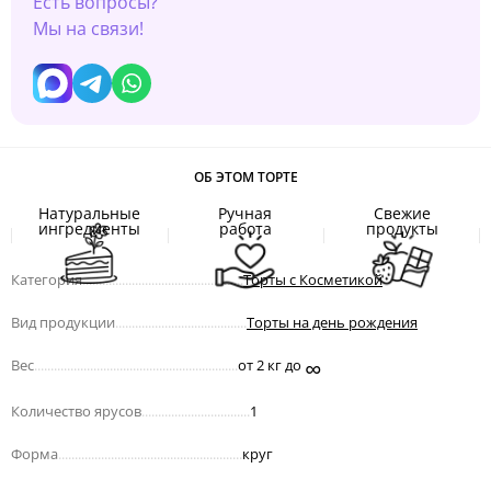
Есть вопросы?
Мы на связи!
ОБ ЭТОМ ТОРТЕ
Натуральные
Ручная
Свежие
ингредиенты
работа
продукты
Категория
.................................................
Торты с Косметикой
Вид продукции
........................................
Торты на день рождения
∞
Вес
..............................................................
от 2 кг до
Количество ярусов
.................................
1
Форма
........................................................
круг