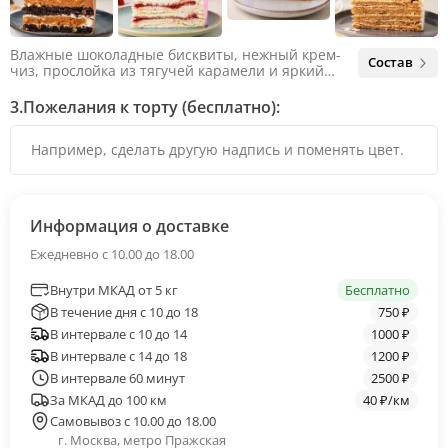
Влажные шоколадные бисквиты, нежный крем-
Состав
чиз, прослойка из тягучей карамели и яркий
арахис. Ненавязчивая соленая нотка объединяет
яркий вкус шоколада и тягучей карамели, не
3.
Пожелания к торту (бесплатно):
оставляя ни единого шанса остаться
равнодушным.
Информация о доставке
Ежедневно с 10.00 до 18.00
Внутри МКАД от 5 кг
Бесплатно
В течение дня с 10 до 18
750 ₽
В интервале с 10 до 14
1000 ₽
В интервале с 14 до 18
1200 ₽
В интервале 60 минут
2500 ₽
За МКАД до 100 км
40 ₽/км
Самовывоз с 10.00 до 18.00
г. Москва, метро Пражская