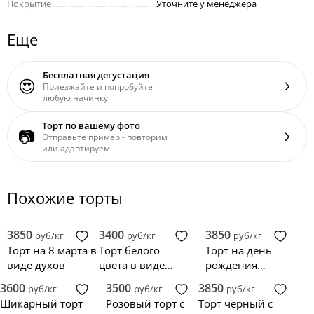
Покрытие
..................................................
Уточните у менеджера
Еще
Бесплатная дегустация
😍
Приезжайте и попробуйте
любую начинку
Торт по вашему фото
📷
Отправьте пример - повторим
или адаптируем
Похожие торты
3850
3400
3850
руб/кг
руб/кг
руб/кг
Торт на 8 марта в
Торт белого
Торт на день
виде духов
цвета в виде
рождения
косметики
девочки с
3600
3500
3850
руб/кг
руб/кг
руб/кг
Шанель
косметикой
Шикарный торт
Розовый торт с
Торт черный с