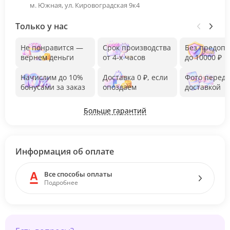
м. Южная, ул. Кировоградская 9к4
Только у нас
Не понравится —
Срок производства
Без предоп
вернем деньги
от 4-х часов
до 10000 ₽
Начислим до 10%
Доставка 0 ₽, если
Фото перед
бонусами за заказ
опоздаем
доставкой
Больше гарантий
Информация об оплате
Все способы оплаты
Подробнее