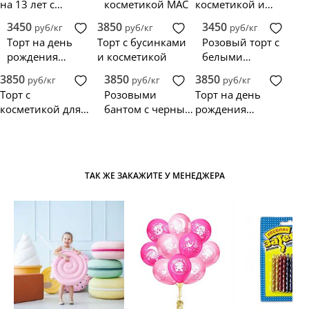
на 13 лет с
косметикой MAC
косметикой и
косметикой и
золотым бантом
3450
3850
3450
руб/кг
руб/кг
руб/кг
розами
Торт на день
Торт с бусинками
Розовый торт с
рождения
и косметикой
белыми
девушки 15 лет
бусинками и
3850
3850
3850
руб/кг
руб/кг
руб/кг
косметикой
Торт с
Розовыми
Торт на день
косметикой для
бантом с черным
рождения
девочки
бантом,
девушки 16 лет
надписью и
косметичкой
ТАК ЖЕ ЗАКАЖИТЕ У МЕНЕДЖЕРА