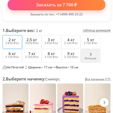
Заказать за
7 700
₽
Заказать по тел.:
+7 (499) 499-23-22
1.
Выберите вес:
таблица размеров
2
кг
2 кг
2.5 кг
3 кг
4 кг
5 кг
3 850 ₽/кг
3 650 ₽/кг
3 450 ₽/кг
3 100 ₽/кг
3 100 ₽/кг
6 кг
7 кг
8 кг
9 кг
3 100 ₽/кг
3 100 ₽/кг
3 100 ₽/кг
3 100 ₽/кг
больше
На
10
гостей
Ширина:
~ 17 см
Высота:
~ 10 см
2.
Выберите начинку:
Сникерс
Все начинки (17)