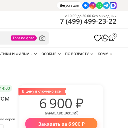
Дегустация
с 10.00 до 20.00 без выходных
7
(
499
)
499-23-22
0
ЬТИКИ И ФИЛЬМЫ
ОСОБЫЕ
ПО ВОЗРАСТУ
КОМУ
14:00
В цену включено все
том
6 900
₽
можно дешевле?
размеров
Заказать за
6 900
₽