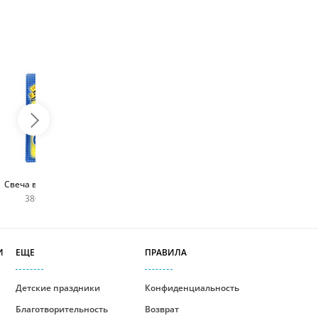
Топпер с любым
Фейерверк для торта
Свеча в виде цифры
словом
180 руб
380 руб шт
400 руб
И
ЕЩЕ
ПРАВИЛА
Детские праздники
Конфиденциальность
Благотворительность
Возврат