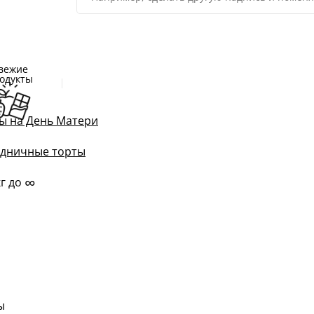
вежие
одукты
ы на День Матери
дничные торты
∞
кг до
м
ы