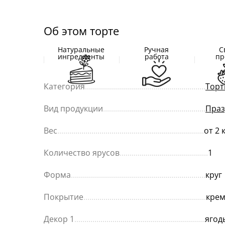
Об этом торте
Натуральные
Ручная
С
ингредиенты
работа
пр
Категория
............................................................
Торт
Вид продукции
...................................................
Праз
Вес
.........................................................................
от 2 
Количество ярусов
............................................
1
Форма
...................................................................
круг
Покрытие
.............................................................
кре
Декор 1
.................................................................
ягод