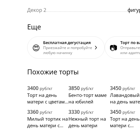
Декор 2
.................................................................
фигу
Еще
Бесплатная дегустация
Торт по 
😍
📷
Приезжайте и попробуйте
Отправьте
любую начинку
или адапт
Похожие торты
3400
3850
3450
руб/кг
руб/кг
руб/кг
Торт на день
Бенто-торт маме
Лавандовый 
матери с цветами
на юбилей
на день мате
и ягодами
голубикой и
3360
3330
3450
руб/кг
руб/кг
руб/кг
сердечками
Милый тортик на
Нежный торт на
Торт на день
день матери с
день матери
матери с
ягодами и
бусинами
рисунком