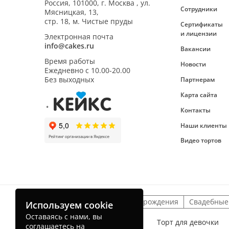
Россия,
101000
,
г. Москва
,
ул.
Сотрудники
Мясницкая, 13,
стр. 18, м. Чистые пруды
Сертификаты
и лицензии
Электронная почта
info@cakes.ru
Вакансии
Время работы
Новости
Ежедневно с
10.00-20.00
Без выходных
Партнерам
Карта сайта
Контакты
Наши клиенты
Видео тортов
Детские торты
На день рождения
Свадебные
Используем cookie
Оставаясь с нами, вы
Торт для мальчика
Торт для девочки
соглашаетесь на