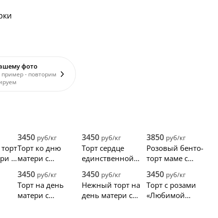
рки
вашему фото
 пример - повторим
ируем
3450
3450
3850
руб/кг
руб/кг
руб/кг
торт
Торт ко дню
Торт сердце
Розовый бенто-
ри с
матери с
единственной
торт маме с
голубикой
маме на свете
сердечками
3450
3450
3450
руб/кг
руб/кг
руб/кг
Торт на день
Нежный торт на
Торт с розами
матери с
день матери с
«Любимой
пуговками
бабочками
мамочке»