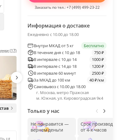
г
Заказать по тел.:
+7 (499) 499-23-22
е
Информация о доставке
Ежедневно с 10.00 до 18.00
Внутри МКАД от 5 кг
Бесплатно
инки (17)
В течение дня с 10 до 18
750 ₽
В интервале с 10 до 14
1000 ₽
В интервале с 14 до 18
1200 ₽
В интервале 60 минут
2500 ₽
За МКАД до 100 км
40 ₽/км
Самовывоз с 10.00 до 18.00
г. Москва, метро Пражская
м. Южная, ул. Кировоградская 9к4
став
Только у нас
Не понравится —
Срок производства
Без
вернем деньги
от 4-х часов
до 1