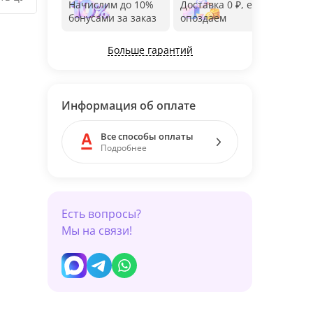
Начислим до 10%
Доставка 0 ₽, если
Фот
бонусами за заказ
опоздаем
дос
Больше гарантий
Информация об оплате
Все способы оплаты
Подробнее
Есть вопросы?
Мы на связи!