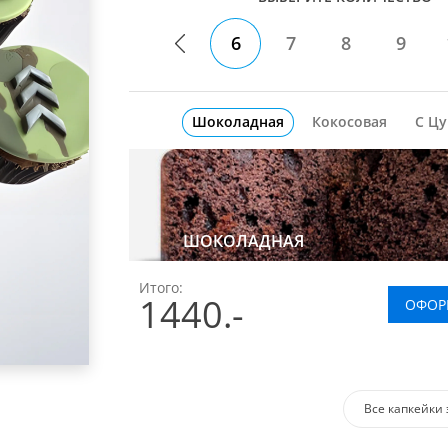
6
7
8
9
Шоколадная
Кокосовая
С Ц
ШОКОЛАДНАЯ
Итого:
1440
.-
ОФОР
Все капкейки 