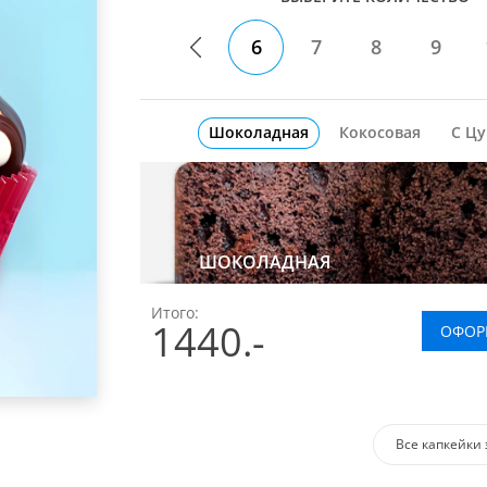
6
7
8
9
Шоколадная
Кокосовая
С Ц
ШОКОЛАДНАЯ
Итого:
1440
.-
ОФОР
Все капкейки 