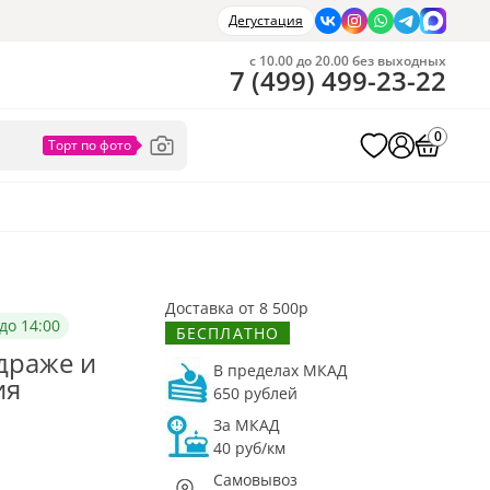
Дегустация
с 10.00 до 20.00 без выходных
7
(
499
)
499-23-22
0
Доставка от 8 500р
до 14:00
БЕСПЛАТНО
драже и
В пределах МКАД
ия
650 рублей
За МКАД
40 руб/км
Самовывоз