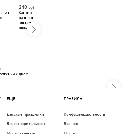
240
руб/шт
ейки на
Капкейки с кремом и
ия
разноцветной
посыпкой на день
рождения
шт
апкейки с днём
И
ЕЩЕ
ПРАВИЛА
Детские праздники
Конфиденциальность
Благотворительность
Возврат
Мастер классы
Оферта