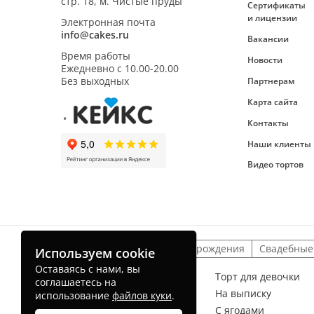
стр. 18, м. Чистые пруды
Сертификаты
и лицензии
Электронная почта
info@cakes.ru
Вакансии
Время работы
Новости
Ежедневно с
10.00-20.00
Без выходных
Партнерам
Карта сайта
Контакты
Наши клиенты
Видео тортов
Детские торты
На день рождения
Свадебные
Используем cookie
Оставаясь с нами, вы
Торт для мальчика
Торт для девочки
соглашаетесь на
На рождение ребенка
На выписку
использование
файлов куки
.
Без мастики
С ягодами