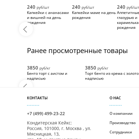
240
240
240
руб/шт
руб/шт
руб/ш
Капкейки с ананасами
Капкейки маме на день
Аппетитные
и вишней на день
рождения
глазурью и
рождения
карамелька
рождения
Ранее просмотренные товары
3850
3850
руб/кг
руб/кг
Бенто торт с аистом и
Торт бенто из крема с золот
надписью
надписью
КОНТАКТЫ
О НАС
+7 (499) 499-23-22
О компании
Кондитерская Кейкс
:
Производство
Россия,
101000
,
г. Москва
,
ул.
Сотрудники
Мясницкая, 13,