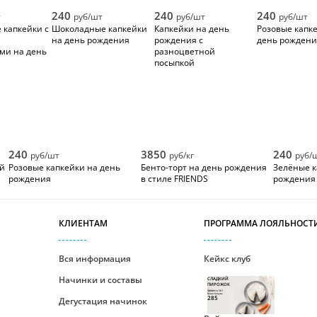
240
240
240
т
руб/шт
руб/шт
руб/шт
 капкейки с
Шоколадные капкейки
Капкейки на день
Розовые капк
на день рождения
рождения с
день рожден
ми на день
разноцветной
посыпкой
240
3850
240
руб/шт
руб/кг
руб/
ой
Розовые капкейки на день
Бенто-торт на день рождения
Зелёные к
рождения
в стиле FRIENDS
рождения
КЛИЕНТАМ
ПРОГРАММА ЛОЯЛЬНОСТ
Вся информация
Кейкс клуб
Начинки и составы
СЛАДКИЙ
ПИРОЖОК
Уровень №1
Ваши бонусы
285
Дегустация начинок