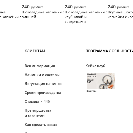
240
240
240
т
руб/шт
руб/шт
руб/шт
ные
Шоколадные капкейки с
Шоколадные капкейки с
Вкусные шок
 капкейки с
вишней
клубникой и
капкейки с к
сердечками
КЛИЕНТАМ
ПРОГРАММА ЛОЯЛЬНОСТ
Вся информация
Кейкс клуб
Начинки и составы
СЛАДКИЙ
ПИРОЖОК
Уровень №1
Ваши бонусы
285
Дегустация начинок
Войти
Сроки производства
Отзывы
446
Преимущества
и гарантии
Как сделать заказ