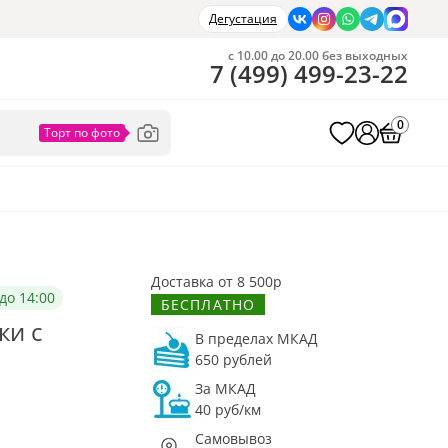
Дегустация
с 10.00 до 20.00 без выходных
7
(
499
)
499-23-22
0
Доставка от 8 500р
до 14:00
БЕСПЛАТНО
ки с
В пределах МКАД
650 рублей
За МКАД
40 руб/км
Самовывоз