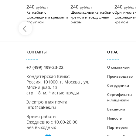
240
240
240
руб/шт
руб/шт
руб/ш
Капкейки с
Шоколадные капкейки с
Оригиналь
шоколадным кремом и
кремом и воздушным
шоколадные
посыпкой
рисом
кремом
КОНТАКТЫ
О НАС
+7 (499) 499-23-22
О компании
Кондитерская Кейкс
:
Производство
Россия,
101000
,
г. Москва
,
ул.
Сотрудники
Мясницкая, 13,
стр. 18, м. Чистые пруды
Сертификаты
и лицензии
Электронная почта
info@cakes.ru
Вакансии
Время работы
Новости
Ежедневно с
10.00-20.00
Без выходных
Партнерам