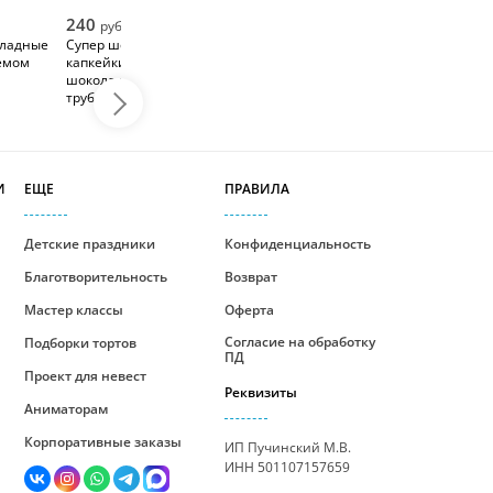
240
руб/шт
оладные
Супер шоколадные
ремом
капкейки украшенные
шоколадными
трубочками
И
ЕЩЕ
ПРАВИЛА
Детские праздники
Конфиденциальность
Благотворительность
Возврат
Мастер классы
Оферта
Согласие на обработку
Подборки тортов
ПД
Проект для невест
Реквизиты
Аниматорам
Корпоративные заказы
ИП Пучинский М.В.
ИНН 501107157659