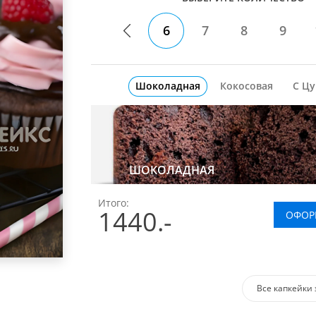
6
7
8
9
Шоколадная
Кокосовая
С Ц
ШОКОЛАДНАЯ
Итого:
1440
.-
ОФОР
Все капкейки 