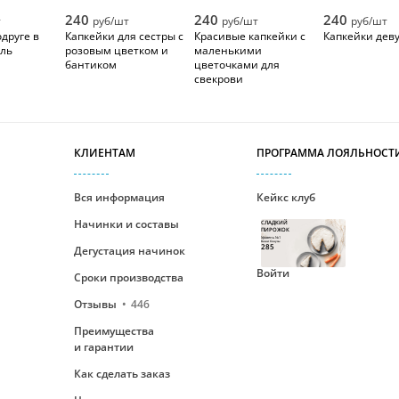
240
240
240
т
руб/шт
руб/шт
руб/шт
друге в
Капкейки для сестры с
Красивые капкейки с
Капкейки дев
ль
розовым цветком и
маленькими
бантиком
цветочками для
свекрови
КЛИЕНТАМ
ПРОГРАММА ЛОЯЛЬНОСТ
Вся информация
Кейкс клуб
Начинки и составы
СЛАДКИЙ
ПИРОЖОК
Уровень №1
Ваши бонусы
285
Дегустация начинок
Войти
Сроки производства
Отзывы
446
Преимущества
и гарантии
Как сделать заказ