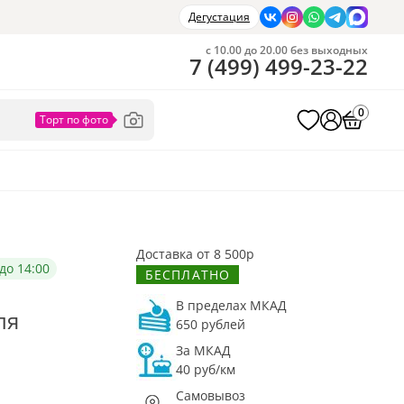
Дегустация
с 10.00 до 20.00 без выходных
7
(
499
)
499-23-22
0
Доставка от 8 500р
до 14:00
БЕСПЛАТНО
В пределах МКАД
ля
650 рублей
За МКАД
40 руб/км
Самовывоз