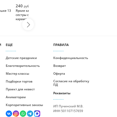
240
руб/шт
ушке 13
Яркие капкейки для
сестры с глазурью и
карамелью
И
ЕЩЕ
ПРАВИЛА
Детские праздники
Конфиденциальность
Благотворительность
Возврат
Мастер классы
Оферта
Согласие на обработку
Подборки тортов
ПД
Проект для невест
Реквизиты
Аниматорам
Корпоративные заказы
ИП Пучинский М.В.
ИНН 501107157659