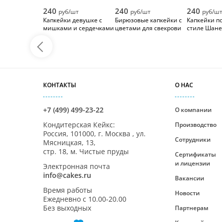
240
240
240
руб/шт
руб/шт
руб/ш
Капкейки девушке с
Бирюзовые капкейки с
Капкейки по
мишками и сердечками
цветами для свекрови
стиле Шане
КОНТАКТЫ
О НАС
+7 (499) 499-23-22
О компании
Кондитерская Кейкс
:
Производство
Россия,
101000
,
г. Москва
,
ул.
Сотрудники
Мясницкая, 13,
стр. 18, м. Чистые пруды
Сертификаты
и лицензии
Электронная почта
info@cakes.ru
Вакансии
Время работы
Новости
Ежедневно с
10.00-20.00
Без выходных
Партнерам