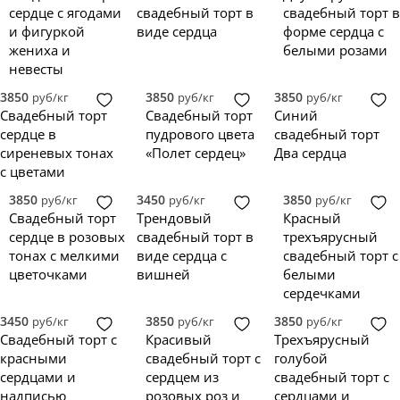
Красный
5
зеркальная глазурь
надпись
сердце
5
0
0
сердце с ягодами
свадебный торт в
свадебный торт в
Розовый
голый торт
топпер
8
0
и фигуркой
виде сердца
форме сердца с
Сиреневый
1
жениха и
белыми розами
невесты
Черный
1
Бордовый
0
3850
3850
3850
руб/кг
руб/кг
руб/кг
Желтый
0
Свадебный торт
Свадебный торт
Синий
Зеленый
0
сердце в
пудрового цвета
свадебный торт
Золотой
0
сиреневых тонах
«Полет сердец»
Два сердца
Изумрудный
0
с цветами
Коричневый
0
3850
3450
3850
руб/кг
руб/кг
руб/кг
Лавандовый
0
Свадебный торт
Трендовый
Красный
Оранжевый
0
сердце в розовых
свадебный торт в
трехъярусный
Персиковый
0
тонах с мелкими
виде сердца с
свадебный торт с
Синий
0
цветочками
вишней
белыми
Фиолетовый
0
сердечками
Черно-белый
0
3450
3850
3850
руб/кг
руб/кг
руб/кг
Черно-золотой
0
Свадебный торт с
Красивый
Трехъярусный
Градиент
0
красными
свадебный торт с
голубой
Разноцветный
0
сердцами и
сердцем из
свадебный торт с
надписью
розовых роз и
сердцами и