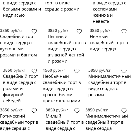
в виде сердца с
торт в виде
в виде сердца с
белыми розами и
сердца с розами
костюмами
надписью
жениха и
невесты
3850
3850
3850
руб/кг
руб/кг
руб/кг
Свадебный торт
Пышный
Нежный
в виде сердца с
свадебный торт в
свадебный торт в
кустовыми
виде сердца с
виде сердца
розами и бантом
атласной лентой
и розами
3850
1560
3850
руб/кг
руб/кг
руб/кг
Свадебный торт
Необычный
Минималистичный
в виде сердца с
свадебный торт в
свадебный торт в
розами и
виде сердца в
виде сердца с
фигуркой
красно-белом
розами
лебедей
цвете с кольцами
3850
3850
3850
руб/кг
руб/кг
руб/кг
Готический
Милый
Минималистичный
свадебный торт в
свадебный торт в
свадебный торт в
виде сердца с
виде сердца с
виде сердца