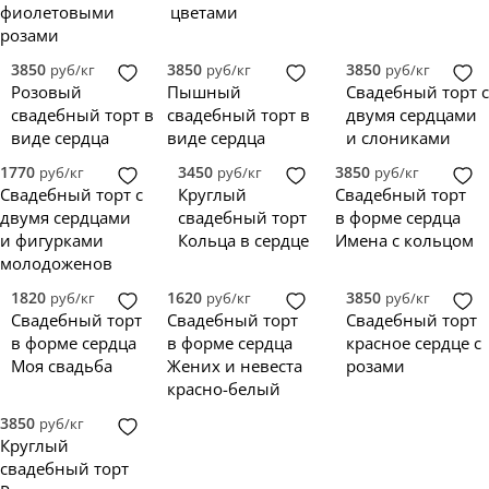
фиолетовыми
цветами
розами
3850
3850
3850
руб/кг
руб/кг
руб/кг
Розовый
Пышный
Свадебный торт с
свадебный торт в
свадебный торт в
двумя сердцами
виде сердца
виде сердца
и слониками
1770
3450
3850
руб/кг
руб/кг
руб/кг
Свадебный торт с
Круглый
Свадебный торт
двумя сердцами
свадебный торт
в форме сердца
и фигурками
Кольца в сердце
Имена с кольцом
молодоженов
1820
1620
3850
руб/кг
руб/кг
руб/кг
Свадебный торт
Свадебный торт
Свадебный торт
в форме сердца
в форме сердца
красное сердце с
Моя свадьба
Жених и невеста
розами
красно-белый
3850
руб/кг
Круглый
свадебный торт