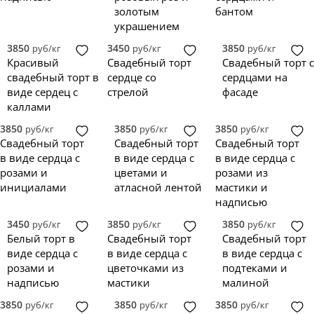
золотым
бантом
украшением
3850
3450
3850
руб/кг
руб/кг
руб/кг
Красивый
Свадебный торт
Свадебный торт с
свадебный торт в
сердце со
сердцами на
виде сердец с
стрелой
фасаде
каллами
3850
3850
3850
руб/кг
руб/кг
руб/кг
Свадебный торт
Свадебный торт
Свадебный торт
в виде сердца с
в виде сердца с
в виде сердца с
розами и
цветами и
розами из
инициалами
атласной лентой
мастики и
надписью
3450
3850
3850
руб/кг
руб/кг
руб/кг
Белый торт в
Свадебный торт
Свадебный торт
виде сердца с
в виде сердца с
в виде сердца с
розами и
цветочками из
подтеками и
надписью
мастики
малиной
3850
3850
3850
руб/кг
руб/кг
руб/кг