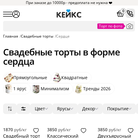
При заказе до 10000р - предоплата не нужна ❤️
0
Главная
/
Свадебные торты
/
Сердце
Свадебные торты в форме
сердца
Прямоугольные
Квадратные
1 ярус
Минимализм
Тренды 2026
Цвет
Ярусы
Декор
Покрытие
Популярные
Белый
1
мастика
ягоды
круг
28
28
47
Сначала дешевые
Бежевый
2
крем
цветы
3D
4
17
10
Сначала дорогие
Бирюзовый
3
велюр
фигурки
квадрат
1
12
1
1870
3850
3850
руб/кг
руб/кг
руб/кг
Новинки
Голубой
4
без мастики
фотопечать
прямоугольник
2
1
0
Свадебный торт
Классический
Двухъярусный