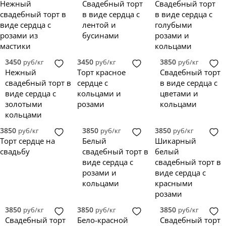
Нежный
Свадебный торт
Свадебный торт
свадебный торт в
в виде сердца с
в виде сердца с
виде сердца с
лентой и
голубыми
розами из
бусинами
розами и
мастики
кольцами
3450
3450
3850
руб/кг
руб/кг
руб/кг
Нежный
Торт красное
Свадебный торт
свадебный торт в
сердце с
в виде сердца с
виде сердца с
кольцами и
цветами и
золотыми
розами
кольцами
кольцами
3850
3850
3850
руб/кг
руб/кг
руб/кг
Торт сердце на
Белый
Шикарный
свадьбу
свадебный торт в
белый
виде сердца с
свадебный торт в
розами и
виде сердца с
кольцами
красными
розами
3850
3850
3850
руб/кг
руб/кг
руб/кг
Свадебный торт
Бело-красной
Свадебный торт